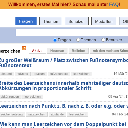
Willkommen, erstes Mal hier? Schau mal unter
FAQ
!
Fragen
Themen
Benutzer
Medaillen
Of
Fragen
Themen
Benutzer
leerzeichen
Aktive
Neueste
Beliebte
mit den meisten Sti
Zu großer Weißraum / Platz zwischen Fußnotensymbo
Fußnotentext
16 Mär '2
abstand
fußnote
spatium
fußnotentext
leerzeichen
Breite des Leerzeichens innerhalb mehrteiliger deuts
Abkürzungen in proportionaler Schrift
09 Apr '24, 
abkürzungen
leerzeichen
Leerzeichen nach Punkt z. B. nach z. B. oder e.g. oder v
04 Feb '24
zeichensetzung
satzzeichen
abstände
leerzeichen
Wie kann man Leerzeichen vor dem Doppelpunkt bei