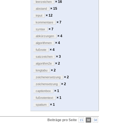
× 16
leerzeichen
× 15
abstand
× 12
input
× 7
kommentare
× 7
syntax
× 4
abkürzungen
× 4
algorithmen
× 4
fußnote
× 3
satzzeichen
× 2
algorithm2e
× 2
longtabu
× 2
zeichenersetzung
× 2
zeichensetzung
× 1
captionbox
× 1
fußnotentext
× 1
spatium
Beiträge pro Seite
15
30
50