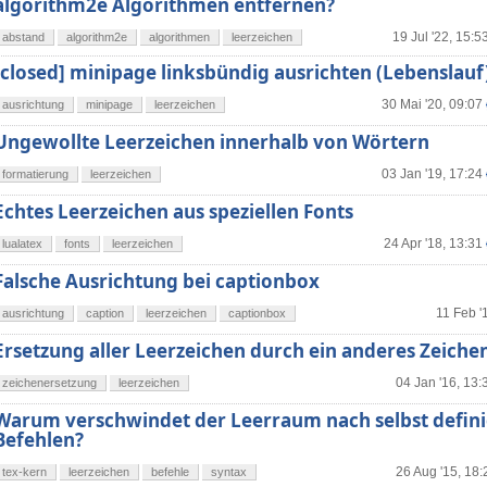
algorithm2e Algorithmen entfernen?
19 Jul '22, 15:5
abstand
algorithm2e
algorithmen
leerzeichen
[closed] minipage linksbündig ausrichten (Lebenslauf
30 Mai '20, 09:07
ausrichtung
minipage
leerzeichen
Ungewollte Leerzeichen innerhalb von Wörtern
03 Jan '19, 17:24
formatierung
leerzeichen
Echtes Leerzeichen aus speziellen Fonts
24 Apr '18, 13:31
lualatex
fonts
leerzeichen
Falsche Ausrichtung bei captionbox
11 Feb '
ausrichtung
caption
leerzeichen
captionbox
Ersetzung aller Leerzeichen durch ein anderes Zeiche
04 Jan '16, 13:
zeichenersetzung
leerzeichen
Warum verschwindet der Leerraum nach selbst defini
Befehlen?
26 Aug '15, 18:
tex-kern
leerzeichen
befehle
syntax