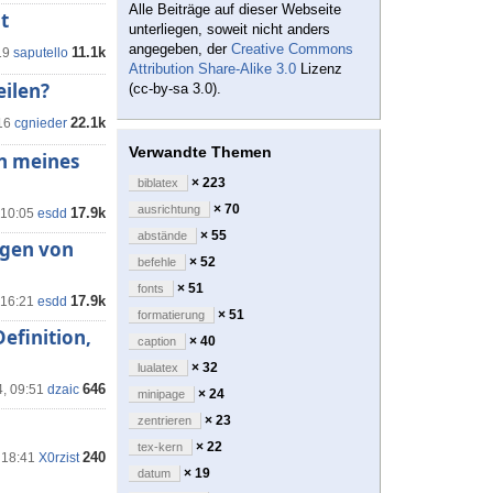
Alle Beiträge auf dieser Webseite
t
unterliegen, soweit nicht anders
angegeben, der
Creative Commons
11.1k
19
saputello
Attribution Share-Alike 3.0
Lizenz
eilen?
(cc-by-sa 3.0).
22.1k
16
cgnieder
Verwandte Themen
n meines
× 223
biblatex
× 70
ausrichtung
17.9k
 10:05
esdd
× 55
abstände
ügen von
× 52
befehle
× 51
fonts
17.9k
 16:21
esdd
× 51
formatierung
efinition,
× 40
caption
× 32
lualatex
646
4, 09:51
dzaic
× 24
minipage
× 23
zentrieren
× 22
tex-kern
240
 18:41
X0rzist
× 19
datum