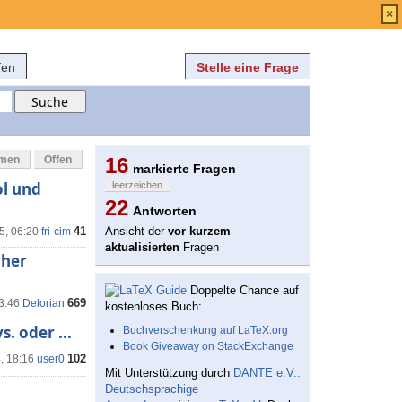
Anmelden
über
FAQ
×
fen
Stelle eine Frage
mmen
Offen
16
markierte Fragen
l und
leerzeichen
22
Antworten
41
Ansicht der
vor kurzem
5, 06:20
fri-cim
aktualisierten
Fragen
cher
Doppelte Chance auf
669
13:46
Delorian
kostenloses Buch:
s. oder ...
Buchverschenkung auf LaTeX.org
Book Giveaway on StackExchange
102
, 18:16
user0
Mit Unterstützung durch
DANTE e.V.:
Deutschsprachige