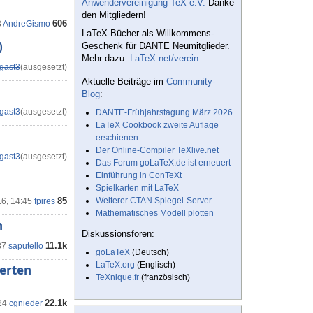
Anwendervereinigung TeX e.V.
Danke
den Mitgliedern!
606
3
AndreGismo
LaTeX-Bücher als Willkommens-
)
Geschenk für DANTE Neumitglieder.
Mehr dazu:
LaTeX.net/verein
gast3
(ausgesetzt)
Aktuelle Beiträge im
Community-
Blog
:
gast3
(ausgesetzt)
DANTE-Frühjahrstagung März 2026
LaTeX Cookbook zweite Auflage
erschienen
Der Online-Compiler TeXlive.net
gast3
(ausgesetzt)
Das Forum goLaTeX.de ist erneuert
Einführung in ConTeXt
Spielkarten mit LaTeX
85
Weiterer CTAN Spiegel-Server
16, 14:45
fpires
Mathematisches Modell plotten
n
Diskussionsforen:
11.1k
37
saputello
goLaTeX
(Deutsch)
LaTeX.org
(Englisch)
erten
TeXnique.fr
(französisch)
22.1k
24
cgnieder