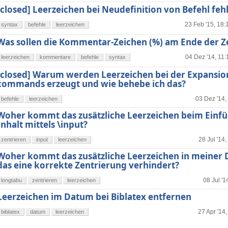
[closed] Leerzeichen bei Neudefinition von Befehl fehl
23 Feb '15, 18:
syntax
befehle
leerzeichen
Was sollen die Kommentar-Zeichen (%) am Ende der Z
04 Dez '14, 11:
leerzeichen
kommentare
befehle
syntax
[closed] Warum werden Leerzeichen bei der Expansio
commands erzeugt und wie behebe ich das?
03 Dez '14,
befehle
leerzeichen
Woher kommt das zusätzliche Leerzeichen beim Einf
Inhalt mittels \input?
28 Jul '14,
zentrieren
input
leerzeichen
Woher kommt das zusätzliche Leerzeichen in meiner D
das eine korrekte Zentrierung verhindert?
08 Jul '1
longtabu
zentrieren
leerzeichen
Leerzeichen im Datum bei Biblatex entfernen
27 Apr '14,
biblatex
datum
leerzeichen