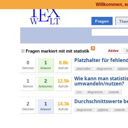
Willkommen, er
Fragen
The
Fragen markiert mit mit statistik
Aktive
Platzhalter für fehlend
0
1
8.8k
Stimmen
Antwort
Aufrufe
platzhalter
diagramme
pgfplot
Wie kann man statistis
1
2
12.5k
umwandeln/nutzen?
Stimme
Antworten
Aufrufe
csv
diagramme
statistik
Durchschnittswerte b
2
1
14.3k
Stimmen
Antwort
Aufrufe
diagramme
pgfplots
statistik