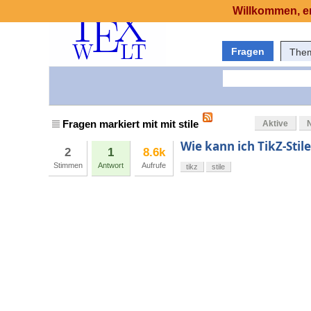
Willkommen, er
Fragen
The
Fragen markiert mit mit stile
Aktive
Wie kann ich TikZ-Sti
2
1
8.6k
Stimmen
Antwort
Aufrufe
tikz
stile