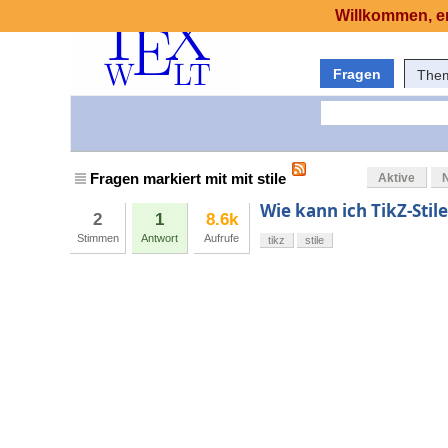
Willkommen, er
Fragen
The
Fragen markiert mit mit stile
Aktive
Wie kann ich TikZ-Sti
2
1
8.6k
Stimmen
Antwort
Aufrufe
tikz
stile