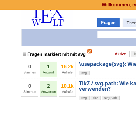
Willkommen, er
Fragen
The
Fragen markiert mit mit svg
Aktive
\usepackage{svg}: Wie
0
1
16.2k
Stimmen
Antwort
Aufrufe
svg
TikZ / svg.path: Wie k
0
2
10.1k
verwenden?
Stimmen
Antworten
Aufrufe
svg
tikz
svg.path