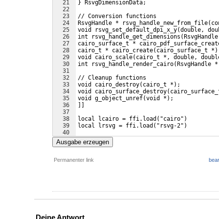
21
}
 RsvgDimensionData;
22
23
// Conversion functions
24
RsvgHandle * rsvg_handle_new_from_file
(
co
25
void rsvg_set_default_dpi_x_y
(
double, dou
26
int rsvg_handle_get_dimensions
(
RsvgHandle
27
cairo_surface_t * cairo_pdf_surface_creat
28
cairo_t * cairo_create
(
cairo_surface_t *
)
29
void cairo_scale
(
cairo_t *, double, doubl
30
int rsvg_handle_render_cairo
(
RsvgHandle *
31
32
// Cleanup functions
33
void cairo_destroy
(
cairo_t *
)
;
34
void cairo_surface_destroy
(
cairo_surface_
35
void g_object_unref
(
void *
)
;
36
]]
37
38
local lcairo = ffi.load
(
"cairo"
)
39
local lrsvg = ffi.load
(
"rsvg-2"
)
40
41
function svg_to_pdf
(
params, filename
)
Ausgabe erzeugen
Permanenter link
bear
Deine Antwort