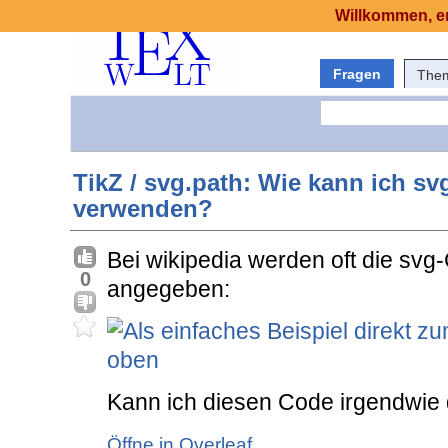
Willkommen, er
Fragen
The
TikZ / svg.path: Wie kann ich svg
verwenden?
Bei wikipedia werden oft die sv
0
angegeben:
Kann ich diesen Code irgendwie d
Öffne in Overleaf