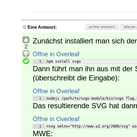
Eine Antwort:
active answers
älteste
Zunächst installiert man sich d
2
Öffne in Overleaf
1
npm install svgo
Dann führt man ihn aus mit der
(überschreibt die Eingabe):
Öffne in Overleaf
1
nodejs /path/to/svgo-module/bin/svgo flag.
Das resultierende SVG hat dann 
Öffne in Overleaf
1
<svg xmlns="http://www.w3.org/2000/svg" wi
MWE: