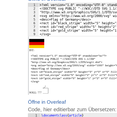
1
<?xml version="1.0" encoding="UTF-8" stand
2
<!DOCTYPE svg PUBLIC "-//W3C//DTD SVG 1.1/
3
"http://www.w3.org/Graphics/SVG/1.1/DTD/sv
4
<svg xmlns="http://www.w3.org/2000/svg" wi
5
<desc>Flag of Germany</desc>
6
<rect id="black_stripe" width="5" height="
7
<rect id="red_stripe" width="5" height="2"
8
<rect id="gold_stripe" width="5" height="1
9
</svg>
Öffne in Overleaf
Code, hier editierbar zum Übersetzen:
1
\documentclass
{
article
}