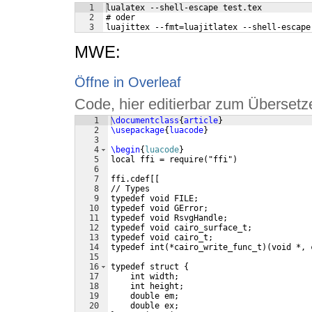
1
lualatex --shell-escape test.tex
2
# oder
3
luajittex --fmt=luajitlatex --shell-escape
MWE:
Öffne in Overleaf
Code, hier editierbar zum Übersetz
1
\documentclass
{
article
}
2
\usepackage
{
luacode
}
3
4
\begin
{
luacode
}
5
local ffi = require
(
"ffi"
)
6
7
ffi.cdef
[[
8
// Types
9
typedef void FILE;
10
typedef void GError;
11
typedef void RsvgHandle;
12
typedef void cairo_surface_t;
13
typedef void cairo_t;
14
typedef int
(
*cairo_write_func_t
)
(
void *, 
15
16
typedef struct 
{
17
    int width;
18
    int height;
19
    double em;
20
    double ex;