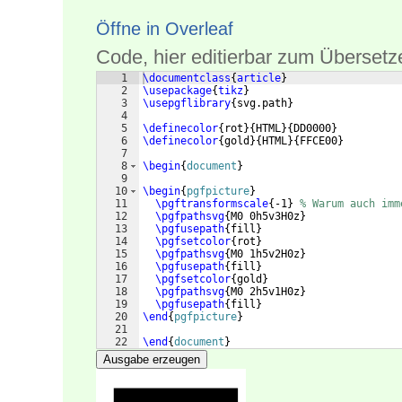
Öffne in Overleaf
Code, hier editierbar zum Übersetz
1
\documentclass
{
article
}
2
\usepackage
{
tikz
}
3
\usepgflibrary
{
svg.path
}
4
5
\definecolor
{
rot
}
{
HTML
}
{
DD0000
}
6
\definecolor
{
gold
}
{
HTML
}
{
FFCE00
}
7
8
\begin
{
document
}
9
10
\begin
{
pgfpicture
}
11
\pgftransformscale
{
-1
}
% Warum auch imm
12
\pgfpathsvg
{
M0 0h5v3H0z
}
13
\pgfusepath
{
fill
}
14
\pgfsetcolor
{
rot
}
15
\pgfpathsvg
{
M0 1h5v2H0z
}
16
\pgfusepath
{
fill
}
17
\pgfsetcolor
{
gold
}
18
\pgfpathsvg
{
M0 2h5v1H0z
}
19
\pgfusepath
{
fill
}
20
\end
{
pgfpicture
}
21
22
\end
{
document
}
Ausgabe erzeugen