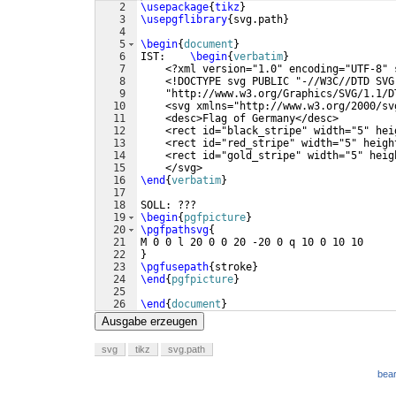
2
\usepackage
{
tikz
}
3
\usepgflibrary
{
svg.path
}
4
5
\begin
{
document
}
6
IST:    
\begin
{
verbatim
}
7
    <?xml version="1.0" encoding="UTF-8" 
8
    <!DOCTYPE svg PUBLIC "-//W3C//DTD SVG
9
    "http://www.w3.org/Graphics/SVG/1.1/D
10
    <svg xmlns="http://www.w3.org/2000/sv
11
    <desc>Flag of Germany</desc>
12
    <rect id="black_stripe" width="5" hei
13
    <rect id="red_stripe" width="5" heigh
14
    <rect id="gold_stripe" width="5" heig
15
    </svg>
16
\end
{
verbatim
}
17
18
SOLL: ???
19
\begin
{
pgfpicture
}
20
\pgfpathsvg
{
21
M 0 0 l 20 0 0 20 -20 0 q 10 0 10 10
22
}
23
\pgfusepath
{
stroke
}
24
\end
{
pgfpicture
}
25
26
\end
{
document
}
Ausgabe erzeugen
svg
tikz
svg.path
bear