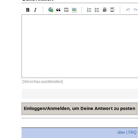
[Vorschau ausblenden]
über
|
FAQ