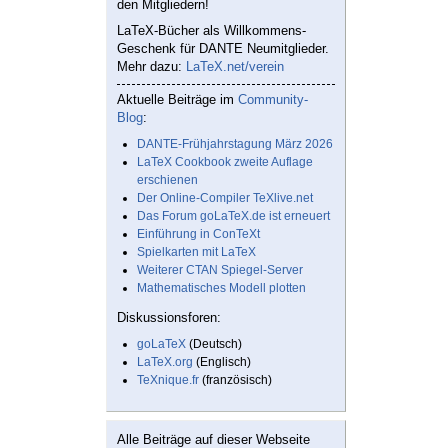
den Mitgliedern!
LaTeX-Bücher als Willkommens-
Geschenk für DANTE Neumitglieder.
Mehr dazu:
LaTeX.net/verein
Aktuelle Beiträge im
Community-
Blog
:
DANTE-Frühjahrstagung März 2026
LaTeX Cookbook zweite Auflage
erschienen
Der Online-Compiler TeXlive.net
Das Forum goLaTeX.de ist erneuert
Einführung in ConTeXt
Spielkarten mit LaTeX
Weiterer CTAN Spiegel-Server
Mathematisches Modell plotten
Diskussionsforen:
goLaTeX
(Deutsch)
LaTeX.org
(Englisch)
TeXnique.fr
(französisch)
Alle Beiträge auf dieser Webseite