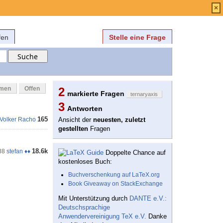
Anmelden
über
FAQ
×
fen
Stelle eine Frage
mmen
Offen
2
markierte Fragen
ternaryaxis
3
Antworten
165
Volker Racho
Ansicht der
neuesten, zuletzt
gestellten
Fragen
18.6k
38
stefan ♦♦
Doppelte Chance auf
kostenloses Buch:
Buchverschenkung auf LaTeX.org
Book Giveaway on StackExchange
Mit Unterstützung durch
DANTE e.V.:
Deutschsprachige
Anwendervereinigung TeX e.V.
Danke