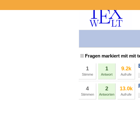
Fragen markiert mit mit t
1
1
9.2k
Stimme
Antwort
Aufrufe
4
2
13.0k
Stimmen
Antworten
Aufrufe