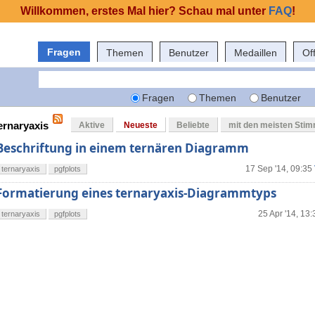
Willkommen, erstes Mal hier? Schau mal unter
FAQ
!
Fragen
Themen
Benutzer
Medaillen
Of
Fragen
Themen
Benutzer
ernaryaxis
Aktive
Neueste
Beliebte
mit den meisten Sti
Beschriftung in einem ternären Diagramm
17 Sep '14, 09:35
ternaryaxis
pgfplots
Formatierung eines ternaryaxis-Diagrammtyps
25 Apr '14, 13:
ternaryaxis
pgfplots