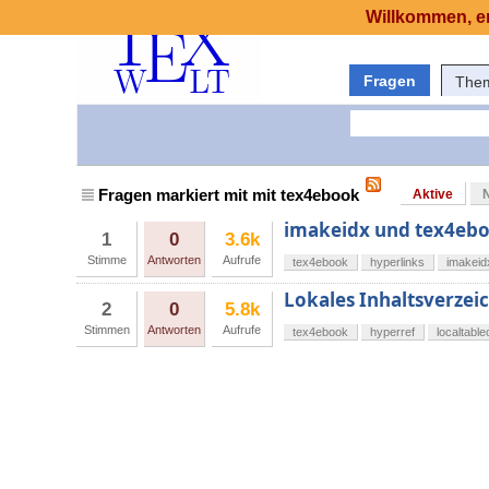
Willkommen, er
Fragen
The
Fragen markiert mit mit tex4ebook
Aktive
imakeidx und tex4eboo
1
0
3.6k
Stimme
Antworten
Aufrufe
tex4ebook
hyperlinks
imakeid
Lokales Inhaltsverzei
2
0
5.8k
Stimmen
Antworten
Aufrufe
tex4ebook
hyperref
localtable