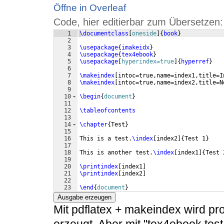
Öffne in Overleaf
Code, hier editierbar zum Übersetzen:
1
\documentclass
[
oneside
]
{
book
}
2
3
\usepackage
{
imakeidx
}
4
\usepackage
{
tex4ebook
}
5
\usepackage
[
hyperindex=true
]
{
hyperref
}
6
7
\makeindex
[
intoc=true,name=index1,title=I
8
\makeindex
[
intoc=true,name=index2,title=N
9
10
\begin
{
document
}
11
12
\tableofcontents
13
14
\chapter
{
Test
}
15
16
This is a test.
\index
[
index2
]
{
Test 1
}
17
18
This is another test.
\index
[
index1
]
{
Test 
19
20
\printindex
[
index1
]
21
\printindex
[
index2
]
22
23
\end
{
document
}
Ausgabe erzeugen
Mit pdflatex + makeindex wird pr