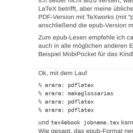
Ich selber nicht allzu versiert, w
LaTeX betrifft, aber meine üblich
PDF-Version mit TeXworks (mit 
anschließend die epub-Version mi
Zum epub-Lesen empfehle ich ca
auch in alle möglichen anderen
Beispiel MobiPocket für das Kindl
Ok, mit dem Lauf
% arara: pdflatex

% arara: makeglossaries

% arara: pdflatex

% arara: pdflatex
und
kann
tex4ebook jobname.tex
Wie gesagt, das epub-Format ner