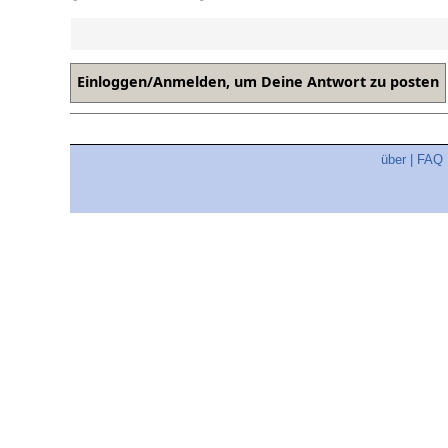
über
|
FAQ