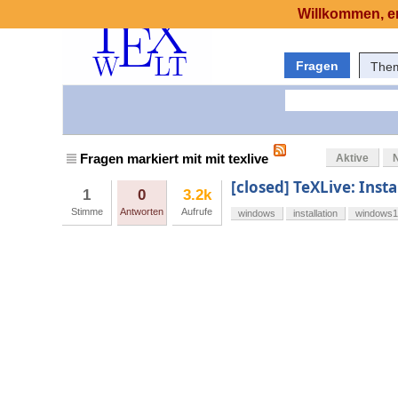
Willkommen, er
Fragen
The
Fragen markiert mit mit texlive
Aktive
[closed] TeXLive: Inst
1
0
3.2k
Stimme
Antworten
Aufrufe
windows
installation
windows1