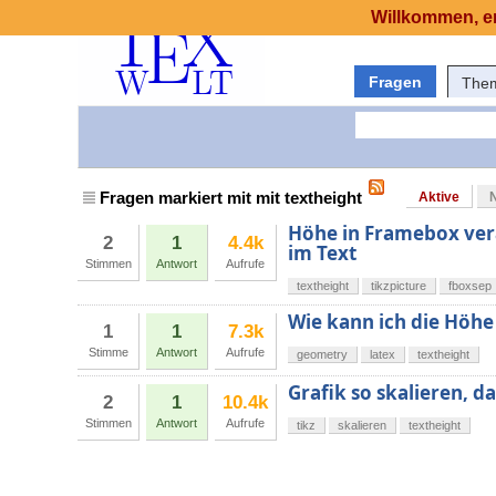
Willkommen, er
Fragen
The
Fragen markiert mit mit textheight
Aktive
Höhe in Framebox verä
2
1
4.4k
im Text
Stimmen
Antwort
Aufrufe
textheight
tikzpicture
fboxsep
Wie kann ich die Höhe
1
1
7.3k
Stimme
Antwort
Aufrufe
geometry
latex
textheight
Grafik so skalieren, d
2
1
10.4k
Stimmen
Antwort
Aufrufe
tikz
skalieren
textheight