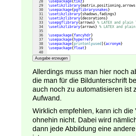
28
\usepackage
{
tikz
}
29
\usetikzlibrary
{
matrix,positioning,arrows
30
\usepackage
{
pgflibrarysnakes
}
31
\usetikzlibrary
{
shadows,fadings
}
32
\usetikzlibrary
{
decorations
}
33
\usepgflibrary
{
arrows
}
% LATEX and plain 
34
\usetikzlibrary
{
arrows
}
% LATEX and plain
35
36
\usepackage
{
fancyhdr
}
37
\usepackage
{
hyperref
}
38
\usepackage
[
printonlyused
]
{
acronym
}
39
\usepackage
{
float
}
40
41
% Wirklich:
Ausgabe erzeugen
Allerdings muss man hier noch a
die man für die Bildunterschrift b
auch noch zu automatisieren ist 
Aufwand.
Wirklich empfehlen, kann ich d
ohnehin nicht. Dabei wird nämlich 
dann jede Abbildung eine andere