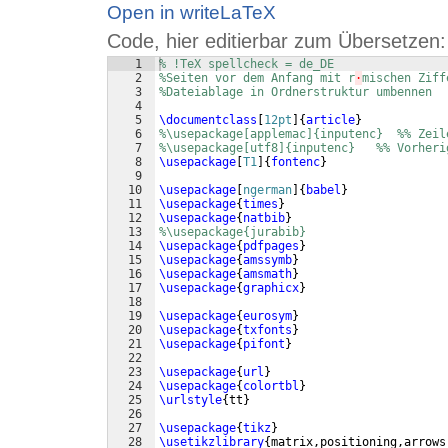
Open in writeLaTeX
Code, hier editierbar zum Übersetzen:
1
% !TeX spellcheck = de_DE
2
%Seiten vor dem Anfang mit r
·
mischen Ziff
3
%Dateiablage in Ordnerstruktur umbennen
4
5
\documentclass
[
12pt
]
{
article
}
6
%\usepackage[applemac]{inputenc}  %% Zeil
7
%\usepackage[utf8]{inputenc}   %% Vorheri
8
\usepackage
[
T1
]
{
fontenc
}
9
10
\usepackage
[
ngerman
]
{
babel
}
11
\usepackage
{
times
}
12
\usepackage
{
natbib
}
13
%\usepackage{jurabib}
14
\usepackage
{
pdfpages
}
15
\usepackage
{
amssymb
}
16
\usepackage
{
amsmath
}
17
\usepackage
{
graphicx
}
18
19
\usepackage
{
eurosym
}
20
\usepackage
{
txfonts
}
21
\usepackage
{
pifont
}
22
23
\usepackage
{
url
}
24
\usepackage
{
colortbl
}
25
\urlstyle
{
tt
}
26
27
\usepackage
{
tikz
}
28
\usetikzlibrary
{
matrix,positioning,arrows