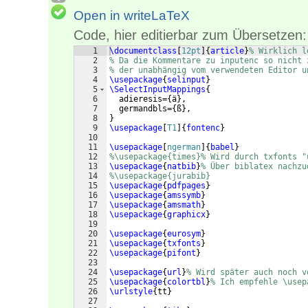
Open in writeLaTeX
Code, hier editierbar zum Übersetzen:
1
\documentclass
[
12pt
]
{
article
}
% Wirklich l
2
% Da die Kommentare zu inputenc so nicht 
3
% der unabhängig vom verwendeten Editor u
4
\usepackage
{
selinput
}
5
\SelectInputMappings
{
6
  adieresis=
{
ä
}
,
7
  germandbls=
{
ß
}
,
8
}
9
\usepackage
[
T1
]
{
fontenc
}
10
11
\usepackage
[
ngerman
]
{
babel
}
12
%\usepackage{times}% Wird durch txfonts "
13
\usepackage
{
natbib
}
% Über biblatex nachzu
14
%\usepackage{jurabib}
15
\usepackage
{
pdfpages
}
16
\usepackage
{
amssymb
}
17
\usepackage
{
amsmath
}
18
\usepackage
{
graphicx
}
19
20
\usepackage
{
eurosym
}
21
\usepackage
{
txfonts
}
22
\usepackage
{
pifont
}
23
24
\usepackage
{
url
}
% Wird später auch noch v
25
\usepackage
{
colortbl
}
% Ich empfehle \usep
26
\urlstyle
{
tt
}
27