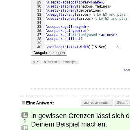
29
\usepackage
{
pgflibrarysnakes
}
30
\usetikzlibrary
{
shadows,fadings
}
31
\usetikzlibrary
{
decorations
}
32
\usepgflibrary
{
arrows
}
% LATEX and plain 
33
\usetikzlibrary
{
arrows
}
% LATEX and plain
34
35
\usepackage
{
fancyhdr
}
36
\usepackage
{
hyperref
}
37
\usepackage
[
printonlyused
]
{
acronym
}
38
\usepackage
{
float
}
39
40
\setlength
{
\textwidth
}
{
15.5cm
}
%
41
\setlength
{
\textheight
}
{
23cm
}
%
Ausgabe erzeugen
tikz
skalieren
textheight
bear
Eine Antwort:
active answers
älteste
In gewissen Grenzen lässt sich d
1
Deinem Beispiel machen: