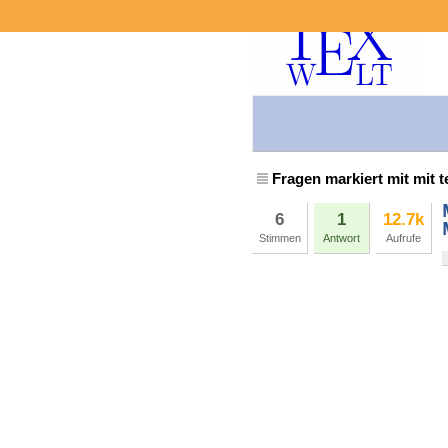
Fragen markiert mit mit 
6
1
12.7k
Stimmen
Antwort
Aufrufe