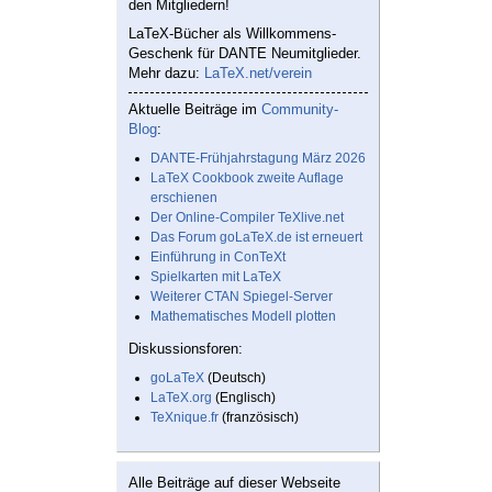
den Mitgliedern!
LaTeX-Bücher als Willkommens-
Geschenk für DANTE Neumitglieder.
Mehr dazu:
LaTeX.net/verein
Aktuelle Beiträge im
Community-
Blog
:
DANTE-Frühjahrstagung März 2026
LaTeX Cookbook zweite Auflage
erschienen
Der Online-Compiler TeXlive.net
Das Forum goLaTeX.de ist erneuert
Einführung in ConTeXt
Spielkarten mit LaTeX
Weiterer CTAN Spiegel-Server
Mathematisches Modell plotten
Diskussionsforen:
goLaTeX
(Deutsch)
LaTeX.org
(Englisch)
TeXnique.fr
(französisch)
Alle Beiträge auf dieser Webseite