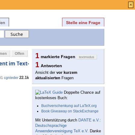
Anmelden
über
FAQ
×
fen
Stelle eine Frage
mmen
Offen
1
markierte Fragen
textmodus
ent im Text-
1
Antworten
Ansicht der
vor kurzem
22.1k
01
cgnieder
aktualisierten
Fragen
Doppelte Chance auf
kostenloses Buch:
Buchverschenkung auf LaTeX.org
Book Giveaway on StackExchange
Mit Unterstützung durch
DANTE e.V.:
Deutschsprachige
Anwendervereinigung TeX e.V.
Danke