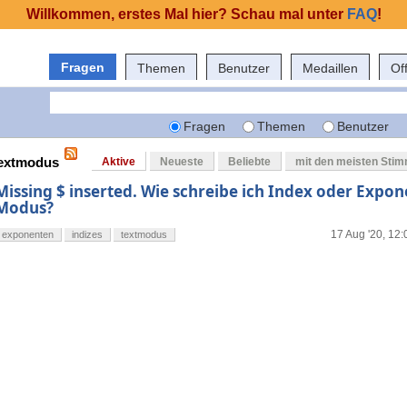
Willkommen, erstes Mal hier? Schau mal unter
FAQ
!
Fragen
Themen
Benutzer
Medaillen
Of
Fragen
Themen
Benutzer
textmodus
Aktive
Neueste
Beliebte
mit den meisten Sti
Missing $ inserted. Wie schreibe ich Index oder Expon
Modus?
17 Aug '20, 12:
exponenten
indizes
textmodus