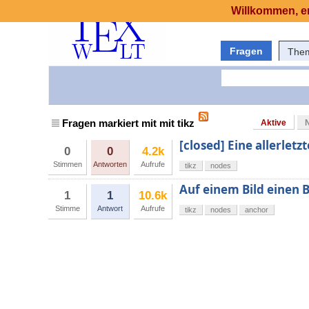
Willkommen, er
Fragen
The
Fragen markiert mit mit tikz
Aktive
[closed] Eine allerletz
0
0
4.2k
Stimmen
Antworten
Aufrufe
tikz
nodes
Auf einem Bild einen 
1
1
10.6k
Stimme
Antwort
Aufrufe
tikz
nodes
anchor