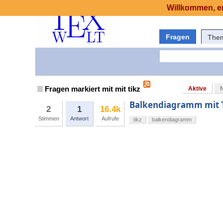
Willkommen, er
Fragen
The
Fragen markiert mit mit tikz
Aktive
Balkendiagramm mit 
2
1
16.4k
Stimmen
Antwort
Aufrufe
tikz
balkendiagramm