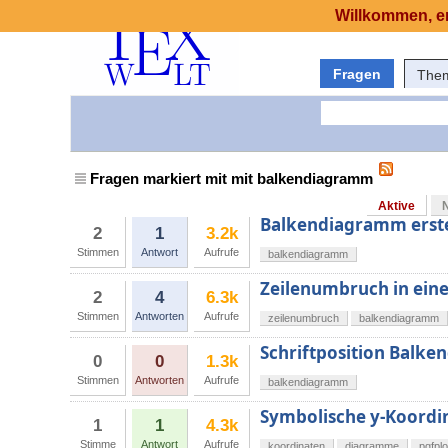
Willkommen, er
Fragen
The
Fragen markiert mit mit balkendiagramm
Aktive
Balkendiagramm erste
2
1
3.2k
Stimmen
Antwort
Aufrufe
balkendiagramm
Zeilenumbruch in ei
2
4
6.3k
Stimmen
Antworten
Aufrufe
zeilenumbruch
balkendiagramm
Schriftposition Balk
0
0
1.3k
Stimmen
Antworten
Aufrufe
balkendiagramm
Symbolische y-Koordi
1
1
4.3k
Stimme
Antwort
Aufrufe
koordinaten
diagramme
pgfplo