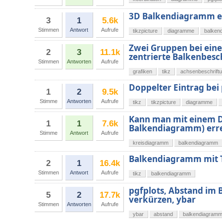
3D Balkendiagramm er
3
1
5.6k
Stimmen
Antwort
Aufrufe
tikzpicture
diagramme
balken
Zwei Gruppen bei ein
2
3
11.1k
zentrierte Balkenbesc
Stimmen
Antworten
Aufrufe
grafiken
tikz
achsenbeschrift
Doppelter Eintrag bei
1
2
9.5k
Stimme
Antworten
Aufrufe
tikz
tikzpicture
diagramme
Kann man mit einem D
1
1
7.6k
Balkendiagramm) err
Stimme
Antwort
Aufrufe
kreisdiagramm
balkendiagramm
Balkendiagramm mit 
2
1
16.4k
Stimmen
Antwort
Aufrufe
tikz
balkendiagramm
pgfplots, Abstand im
5
2
17.7k
verkürzen, ybar
Stimmen
Antworten
Aufrufe
ybar
abstand
balkendiagram