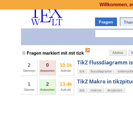
Willkommen, er
Fragen
The
Fragen markiert mit mit tizk
Aktive
TikZ Flussdiagramm is
2
0
10.1k
Stimmen
Antworten
Aufrufe
tizk
flussdiagramm
seitenumb
TikZ Makro in tikzpit
1
2
13.4k
Stimme
Antworten
Aufrufe
tizk
makros
tikzpicture