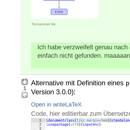
Permanenter link
Ich habe verzweifelt genau nac
einfach nicht gefunden. maaaaa
Alternative mit Definition eines
p
1
Version 3.0.0):
Open in writeLaTeX
Code, hier editierbar zum Übersetz
1
\documentclass
[
tikz,margin=5mm
]
{
standalon
2
\usepackage
[
utf8
]
{
inputenc
}
3