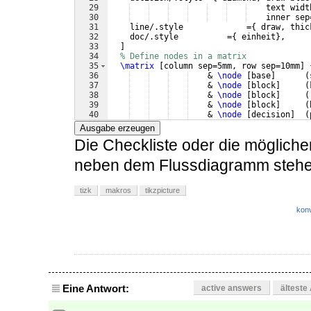
29
    text widt
30
    inner sep
31
    line/.style             =
{
 draw, thic
32
    doc/.style          =
{
 einheit
}
,
33
]
34
% Define nodes in a matrix
35
\matrix
[
column sep=5mm, row sep=10mm
]
36
    & 
\node
[
base
]
(
37
    & 
\node
[
block
]
(
38
    & 
\node
[
block
]
(
39
    & 
\node
[
block
]
(
40
    & 
\node
[
decision
]
(
41
    & 
\node
[
block
]
(
Ausgabe erzeugen
Die Checkliste oder die mögliche
neben dem Flussdiagramm stehe
tizk
makros
tikzpicture
konv
Eine Antwort:
active answers
älteste