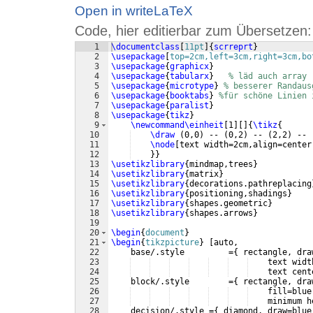
Open in writeLaTeX
Code, hier editierbar zum Übersetzen:
1
\documentclass
[
11pt
]
{
scrreprt
}
2
\usepackage
[
top=2cm,left=3cm,right=3cm,bo
3
\usepackage
{
graphicx
}
4
\usepackage
{
tabularx
}
% läd auch array
5
\usepackage
{
microtype
}
% besserer Randaus
6
\usepackage
{
booktabs
}
%für schöne Linien 
7
\usepackage
{
paralist
}
8
\usepackage
{
tikz
}
9
\newcommand\einheit
[
1
]
[
]
{
\tikz
{
10
\draw
(
0,0
)
 -- 
(
0,2
)
 -- 
(
2,2
)
 -- 
11
\node
[
text width=2cm,align=center
12
}}
13
\usetikzlibrary
{
mindmap,trees
}
14
\usetikzlibrary
{
matrix
}
15
\usetikzlibrary
{
decorations.pathreplacing
16
\usetikzlibrary
{
positioning,shadings
}
17
\usetikzlibrary
{
shapes.geometric
}
18
\usetikzlibrary
{
shapes.arrows
}
19
20
\begin
{
document
}
21
\begin
{
tikzpicture
}
[
auto,
22
    base/.style         =
{
 rectangle, dra
23
    text widt
24
    text cent
25
    block/.style        =
{
 rectangle, dra
26
    fill=blue
27
    minimum h
28
    decision/.style =
{
 diamond, draw=blue