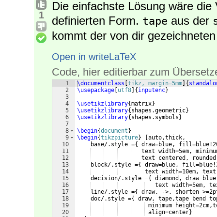
Die einfachste Lösung wäre die
1
definierten Form.
aus der
tape
kommt der von dir gezeichneten
Open in writeLaTeX
Code, hier editierbar zum Übersetz
1
\documentclass
[
tikz, margin=5mm
]
{
standalo
2
\usepackage
[
utf8
]
{
inputenc
}
3
4
\usetikzlibrary
{
matrix
}
5
\usetikzlibrary
{
shapes.geometric
}
6
\usetikzlibrary
{
shapes.symbols
}
7
8
\begin
{
document
}
9
\begin
{
tikzpicture
}
[
auto,thick,
10
    base/.style =
{
 draw=blue, fill=blue!2
11
   text width=5em, minimu
12
   text centered, rounded
13
    block/.style =
{
 draw=blue, fill=blue!
14
    text width=10em, text
15
    decision/.style =
{
 diamond, draw=blue
16
   text width=5em, te
17
    line/.style =
{
 draw, ->, shorten >=2p
18
    doc/.style =
{
 draw, tape,tape bend to
19
 minimum height=2cm,t
20
 align=center
}