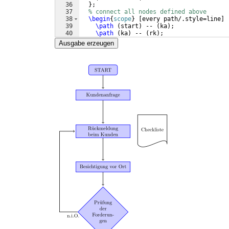
36
}
;
37
% connect all nodes defined above
38
\begin
{
scope
}
[
every path/.style=line
]
39
\path
(
start
)
 -- 
(
ka
)
;
40
\path
(
ka
)
 -- 
(
rk
)
;
41
\path
(
rk
)
 -- 
(
bo
)
;
Ausgabe erzeugen