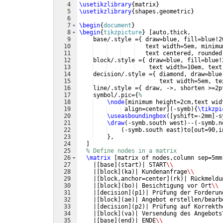
4
\usetikzlibrary
{
matrix
}
5
\usetikzlibrary
{
shapes.geometric
}
6
7
\begin
{
document
}
8
\begin
{
tikzpicture
}
[
auto,thick,
9
    base/.style =
{
 draw=blue, fill=blue!2
10
   text width=5em, minimu
11
   text centered, rounded
12
    block/.style =
{
 draw=blue, fill=blue!
13
    text width=10em, text
14
    decision/.style =
{
 diamond, draw=blue
15
   text width=5em, te
16
    line/.style =
{
 draw, ->, shorten >=2p
17
    symbol/.pic=
{
%
18
\node
[
minimum height=2cm,text wid
19
 align=center
]
(
-symb
)
{
\tikzpi
20
\useasboundingbox
([
yshift=-2mm
]
-s
21
\draw
(
-symb.south west
)
--
(
-symb.n
22
(
-symb.south east
)
to
[
out=90,i
23
}
,
24
]
25
% Define nodes in a matrix
26
\matrix
[
matrix of nodes,column sep=5mm
27
    |
[
base
]
(
start
)
| START
\\
28
    |
[
block
]
(
ka
)
| Kundenanfrage
\\
29
    |
[
block,anchor=center
]
(
rk
)
| Rückmeldu
30
    |
[
block
]
(
bo
)
| Besichtigung vor Ort
\\
31
    |
[
decision
]
(
p1
)
| Prüfung der Forderun
32
    |
[
block
]
(
ae
)
| Angebot erstellen/bearb
33
    |
[
decision
]
(
p2
)
| Prüfung auf Korrekth
34
    |
[
block
]
(
va
)
| Versendung des Angebots
35
    |
[
base
]
(
end
)
| ENDE
\\