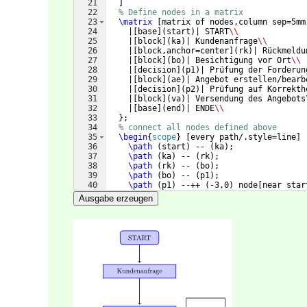
21
]
22
% Define nodes in a matrix
23
\matrix
[
matrix of nodes,column sep=5mm
24
    |
[
base
]
(
start
)
| START
\\
25
    |
[
block
]
(
ka
)
| Kundenanfrage
\\
26
    |
[
block,anchor=center
]
(
rk
)
| Rückmeldu
27
    |
[
block
]
(
bo
)
| Besichtigung vor Ort
\\
28
    |
[
decision
]
(
p1
)
| Prüfung der Forderun
29
    |
[
block
]
(
ae
)
| Angebot erstellen/bearb
30
    |
[
decision
]
(
p2
)
| Prüfung auf Korrekth
31
    |
[
block
]
(
va
)
| Versendung des Angebots
32
    |
[
base
]
(
end
)
| ENDE
\\
33
}
;
34
% connect all nodes defined above
35
\begin
{
scope
}
[
every path/.style=line
]
36
\path
(
start
)
 -- 
(
ka
)
;
37
\path
(
ka
)
 -- 
(
rk
)
;
38
\path
(
rk
)
 -- 
(
bo
)
;
39
\path
(
bo
)
 -- 
(
p1
)
;
40
\path
(
p1
)
 --++ 
(
-3,0
)
 node
[
near star
41
\path
(
p1
)
 -- node 
[
near start
]
{
i.O.
Ausgabe erzeugen