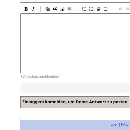
[Vorschau ausblenden]
über
|
FAQ