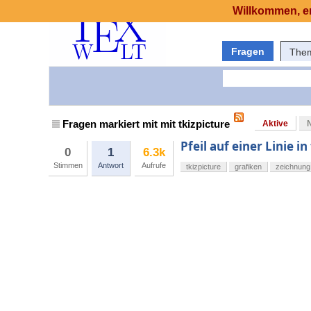
Willkommen, er
Fragen
The
Fragen markiert mit mit tkizpicture
Aktive
Pfeil auf einer Linie in
0
1
6.3k
Stimmen
Antwort
Aufrufe
tkizpicture
grafiken
zeichnung