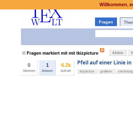
Willkommen, er
Fragen
The
Fragen markiert mit mit tkizpicture
Aktive
Pfeil auf einer Linie in
0
1
6.2k
Stimmen
Antwort
Aufrufe
tkizpicture
grafiken
zeichnung