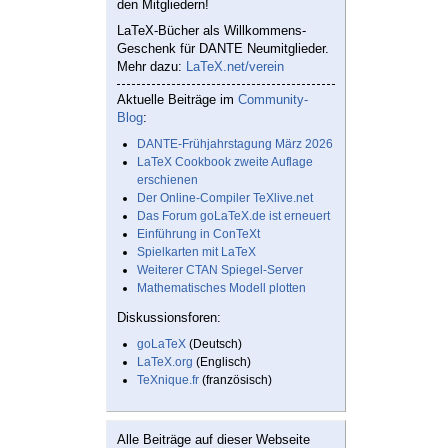
den Mitgliedern!
LaTeX-Bücher als Willkommens-
Geschenk für DANTE Neumitglieder.
Mehr dazu:
LaTeX.net/verein
Aktuelle Beiträge im
Community-
Blog
:
DANTE-Frühjahrstagung März 2026
LaTeX Cookbook zweite Auflage
erschienen
Der Online-Compiler TeXlive.net
Das Forum goLaTeX.de ist erneuert
Einführung in ConTeXt
Spielkarten mit LaTeX
Weiterer CTAN Spiegel-Server
Mathematisches Modell plotten
Diskussionsforen:
goLaTeX
(Deutsch)
LaTeX.org
(Englisch)
TeXnique.fr
(französisch)
Alle Beiträge auf dieser Webseite