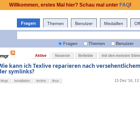
Willkommen, erstes Mal hier? Schau mal unter
FAQ
!
Fragen
Themen
Benutzer
Medaillen
Of
Fragen
Themen
Benutzer
lmgr
Aktive
Neueste
Beliebte
mit den meisten Sti
Wie kann ich Texlive reparieren nach versehentliche
der symlinks?
15 Dez '16, 13
tlmgr
installation
texlive
linux