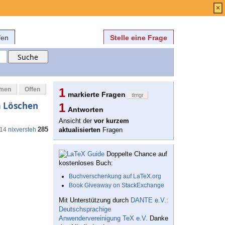
Anmelden
über
FAQ
×
fen
Stelle eine Frage
mmen
Offen
1
markierte Fragen
tlmgr
m Löschen
1
Antworten
Ansicht der
vor kurzem
285
:14
nixversteh
aktualisierten
Fragen
Doppelte Chance auf
kostenloses Buch:
Buchverschenkung auf LaTeX.org
Book Giveaway on StackExchange
Mit Unterstützung durch
DANTE e.V.:
Deutschsprachige
Anwendervereinigung TeX e.V.
Danke