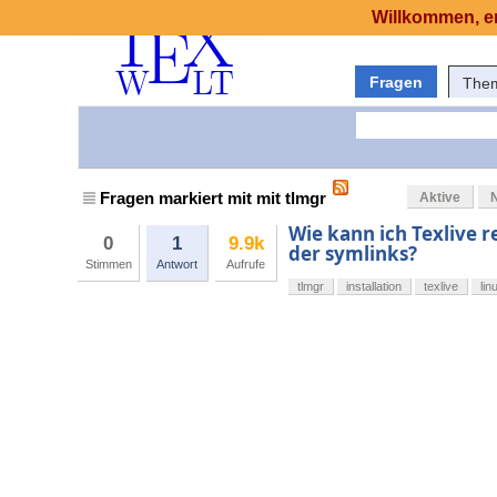
Willkommen, er
Fragen
The
Fragen markiert mit mit tlmgr
Aktive
Wie kann ich Texlive 
0
1
9.9k
der symlinks?
Stimmen
Antwort
Aufrufe
tlmgr
installation
texlive
lin