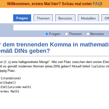
Willkommen, erstes Mal hier? Schau mal unter
FAQ
!
Fragen
Themen
Benutzer
Medaillen
Of
Fragen
Themen
Benutzer
vor dem trennenden Komma in mathemat
gemäß DINs geben?
ei (𝑇, ≤) eine halbgeordnete Menge”. Wie viel Platz zwischen dem ersten Ele
 es gemäß modernen Normen (etwa DIN) geben? Aktuell liefert
mi
lualatex
ppig Platz:
{standalone}

n]{babel}

ISO]{unicode-math}

ermes Math}
