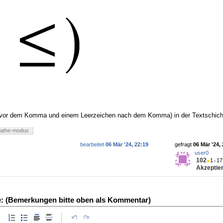
n vor dem Komma und einem Leerzeichen nach dem Komma) in der Textschich
athe-modus
bearbeitet
06 Mär '24, 22:19
gefragt
06 Mär '24,
user0
102
●
1
●
17
Akzeptier
e: (Bemerkungen bitte oben als Kommentar)