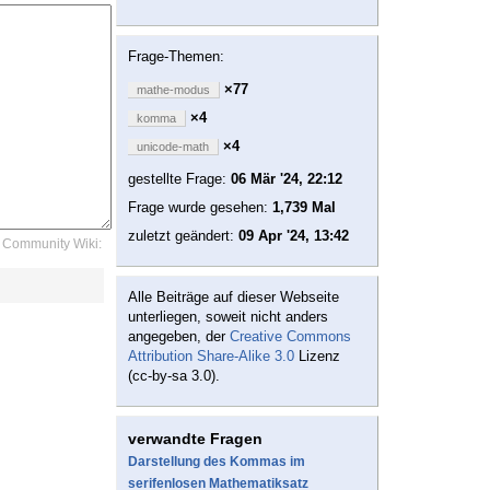
Frage-Themen:
×77
mathe-modus
×4
komma
×4
unicode-math
gestellte Frage:
06 Mär '24, 22:12
Frage wurde gesehen:
1,739 Mal
zuletzt geändert:
09 Apr '24, 13:42
Community Wiki:
Alle Beiträge auf dieser Webseite
unterliegen, soweit nicht anders
angegeben, der
Creative Commons
Attribution Share-Alike 3.0
Lizenz
(cc-by-sa 3.0).
verwandte Fragen
Darstellung des Kommas im
serifenlosen Mathematiksatz