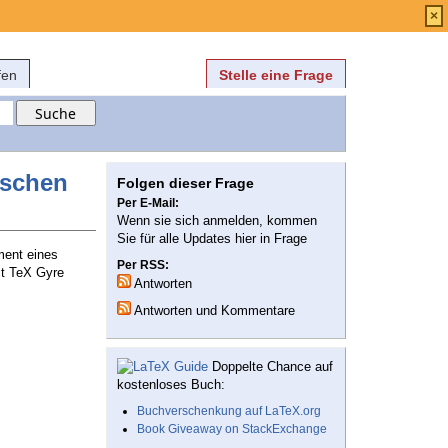
Anmelden
über
FAQ
×
fen
Stelle eine Frage
ischen
Folgen dieser Frage
Per E-Mail:
Wenn sie sich anmelden, kommen
Sie für alle Updates hier in Frage
ment eines
Per RSS:
t TeX Gyre
Antworten
Antworten und Kommentare
Doppelte Chance auf
kostenloses Buch:
Buchverschenkung auf LaTeX.org
Book Giveaway on StackExchange