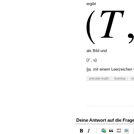
ergibt
als Bild und
(𝑇 , ≤)
(ja, mit einem Leerzeiche
unicode-math
komma
m
Deine Antwort auf die Frag