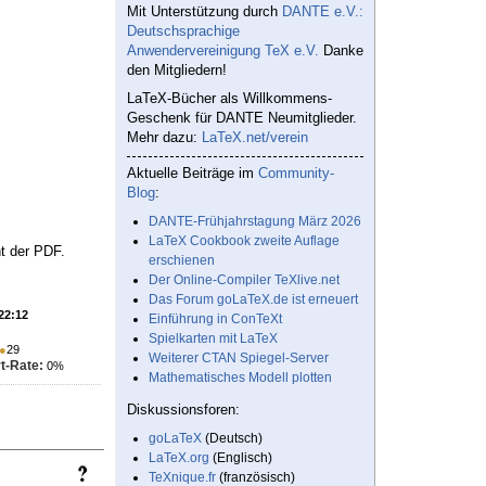
Mit Unterstützung durch
DANTE e.V.:
Deutschsprachige
Anwendervereinigung TeX e.V.
Danke
den Mitgliedern!
LaTeX-Bücher als Willkommens-
Geschenk für DANTE Neumitglieder.
Mehr dazu:
LaTeX.net/verein
Aktuelle Beiträge im
Community-
Blog
:
DANTE-Frühjahrstagung März 2026
LaTeX Cookbook zweite Auflage
t der PDF.
erschienen
Der Online-Compiler TeXlive.net
Das Forum goLaTeX.de ist erneuert
 22:12
Einführung in ConTeXt
Spielkarten mit LaTeX
●
29
Weiterer CTAN Spiegel-Server
t-Rate:
0%
Mathematisches Modell plotten
Diskussionsforen:
goLaTeX
(Deutsch)
LaTeX.org
(Englisch)
TeXnique.fr
(französisch)