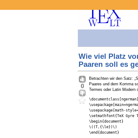
Wie viel Platz 
Paaren soll es 
Betrachten wir den Satz: „S
Paares und dem Komma soll
0
Termes oder Latin Modern ü
\documentclass[ngerman]
\usepackage[main=ngerma
\usepackage[math-style=
\setmathfont{TeX Gyre T
\begin{document}

\((T,{\le})\)

\end{document}