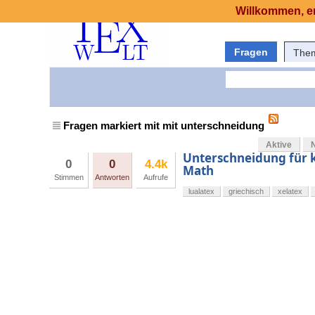
Willkommen, er
Fragen
The
Fragen markiert mit mit unterschneidung
Aktive
Unterschneidung für k
0
0
4.4k
Math
Stimmen
Antworten
Aufrufe
lualatex
griechisch
xelatex