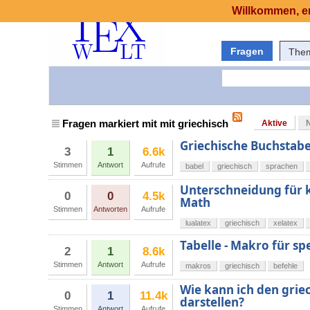
Willkommen, er
Fragen
The
Fragen markiert mit mit griechisch
Aktive
Griechische Buchstabe
3
1
6.6k
Stimmen
Antwort
Aufrufe
babel
griechisch
sprachen
Unterschneidung für k
0
0
4.5k
Math
Stimmen
Antworten
Aufrufe
lualatex
griechisch
xelatex
Tabelle - Makro für sp
2
1
8.6k
Stimmen
Antwort
Aufrufe
makros
griechisch
befehle
Wie kann ich den grie
0
1
11.4k
darstellen?
Stimmen
Antwort
Aufrufe