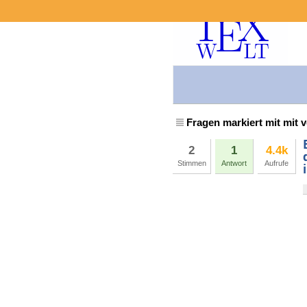
Fragen markiert mit mit 
2
1
4.4k
Stimmen
Antwort
Aufrufe