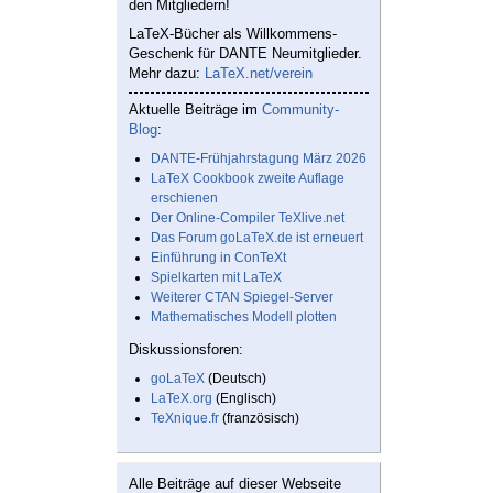
den Mitgliedern!
LaTeX-Bücher als Willkommens-
Geschenk für DANTE Neumitglieder.
Mehr dazu:
LaTeX.net/verein
Aktuelle Beiträge im
Community-
Blog
:
DANTE-Frühjahrstagung März 2026
LaTeX Cookbook zweite Auflage
erschienen
Der Online-Compiler TeXlive.net
Das Forum goLaTeX.de ist erneuert
Einführung in ConTeXt
Spielkarten mit LaTeX
Weiterer CTAN Spiegel-Server
Mathematisches Modell plotten
Diskussionsforen:
goLaTeX
(Deutsch)
LaTeX.org
(Englisch)
TeXnique.fr
(französisch)
Alle Beiträge auf dieser Webseite