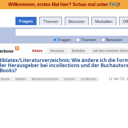
Willkommen, erstes Mal hier? Schau mal unter
FAQ
!
Fragen
Themen
Benutzer
Medaillen
Of
Fragen
Themen
Benutzer
verbose
Aktive
Neueste
Beliebte
mit den meisten Sti
Biblatex/Literaturverzeichnis: Wie ändere ich die Fo
der Herausgeber bei incollections und der Buchautor
iBooks?
12 Jan '23, 
inbook
biblatex
literaturverzeichnis
verbose
incollection