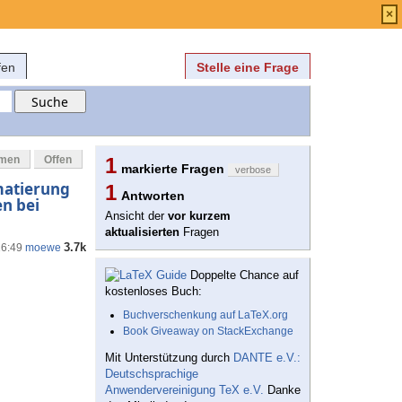
Anmelden
über
FAQ
×
fen
Stelle eine Frage
mmen
Offen
1
markierte Fragen
verbose
rmatierung
1
Antworten
en bei
Ansicht der
vor kurzem
aktualisierten
Fragen
3.7k
16:49
moewe
Doppelte Chance auf
kostenloses Buch:
Buchverschenkung auf LaTeX.org
Book Giveaway on StackExchange
Mit Unterstützung durch
DANTE e.V.:
Deutschsprachige
Anwendervereinigung TeX e.V.
Danke