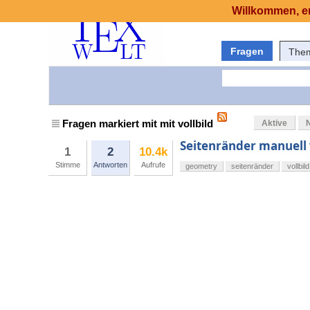
Willkommen, er
Fragen
The
Fragen markiert mit mit vollbild
Aktive
Seitenränder manuell
1
2
10.4k
Stimme
Antworten
Aufrufe
geometry
seitenränder
vollbild