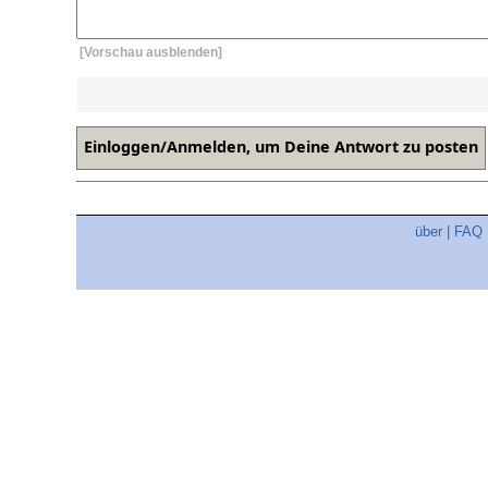
[Vorschau ausblenden]
über
|
FAQ