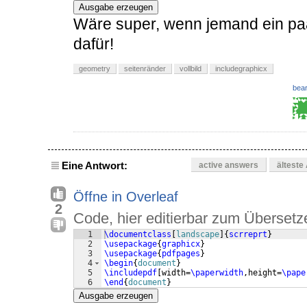
Ausgabe erzeugen
Wäre super, wenn jemand ein paar
dafür!
geometry
seitenränder
vollbild
includegraphicx
bear
Eine Antwort:
active answers
älteste
Öffne in Overleaf
2
Code, hier editierbar zum Übersetz
1
\documentclass
[
landscape
]
{
scrreprt
}
2
\usepackage
{
graphicx
}
3
\usepackage
{
pdfpages
}
4
\begin
{
document
}
5
\includepdf
[
width=
\paperwidth
,height=
\pape
6
\end
{
document
}
Ausgabe erzeugen