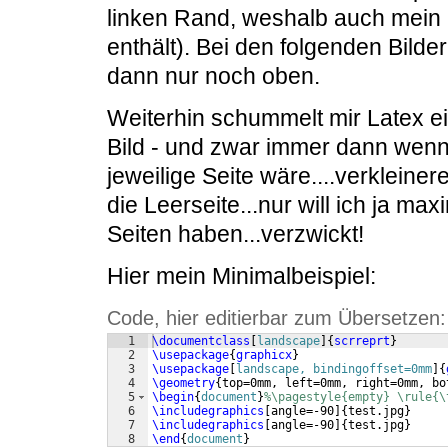
linken Rand, weshalb auch mein M
enthält). Bei den folgenden Bilder
dann nur noch oben.
Weiterhin schummelt mir Latex ein
Bild - und zwar immer dann wenn d
jeweilige Seite wäre....verkleine
die Leerseite...nur will ich ja ma
Seiten haben...verzwickt!
Hier mein Minimalbeispiel:
Code, hier editierbar zum Übersetzen:
1
\documentclass
[
landscape
]
{
scrreprt
}
2
\usepackage
{
graphicx
}
3
\usepackage
[
landscape, bindingoffset=0mm
]
{
4
\geometry
{
top=0mm, left=0mm, right=0mm, bo
5
\begin
{
document
}
%\pagestyle{empty} \rule{\
6
\includegraphics
[
angle=-90
]
{
test.jpg
}
7
\includegraphics
[
angle=-90
]
{
test.jpg
}
8
\end
{
document
}