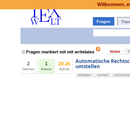
Willkommen, er
Fragen
The
Fragen markiert mit mit writelatex
Aktive
Automatische Rechtsch
2
1
20.2k
umstellen
Stimmen
Antwort
Aufrufe
writelatex
overleaf
rechtschre