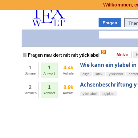
Willkommen, er
Fragen
The
Fragen markiert mit mit yticklabel
Aktive
Wie kann ein ylabel 
1
1
4.4k
Stimme
Antwort
Aufrufe
align
latex
yticklabel
cente
Achsenbeschriftung y
2
1
8.9k
Stimmen
Antwort
Aufrufe
yticklabel
pgfplots