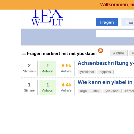
Willkommen, er
Fragen
The
Fragen markiert mit mit yticklabel
Aktive
Achsenbeschriftung y
2
1
8.9k
Stimmen
Antwort
Aufrufe
yticklabel
pgfplots
Wie kann ein ylabel 
1
1
4.4k
Stimme
Antwort
Aufrufe
align
latex
yticklabel
cente