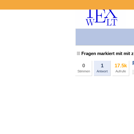
Fragen markiert mit mit z
0
1
17.5k
Stimmen
Antwort
Aufrufe