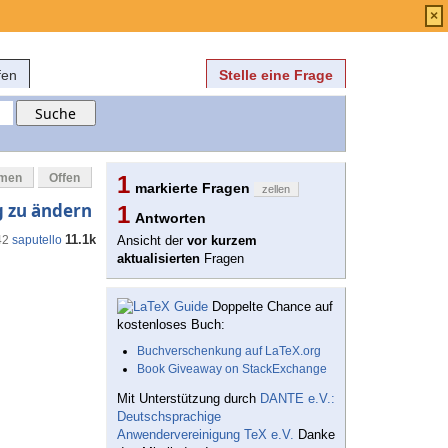
Anmelden
über
FAQ
×
fen
Stelle eine Frage
mmen
Offen
1
markierte Fragen
zellen
g zu ändern
1
Antworten
11.1k
42
saputello
Ansicht der
vor kurzem
aktualisierten
Fragen
Doppelte Chance auf
kostenloses Buch:
Buchverschenkung auf LaTeX.org
Book Giveaway on StackExchange
Mit Unterstützung durch
DANTE e.V.:
Deutschsprachige
Anwendervereinigung TeX e.V.
Danke