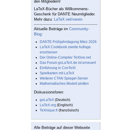
den Mitgliedern!
LaTeX-Bücher als Willkommens-
Geschenk für DANTE Neumitglieder.
Mehr dazu:
LaTeX.net/verein
Aktuelle Beiträge im
Community-
Blog
:
DANTE-Frühjahrstagung März 2026
LaTeX Cookbook zweite Auflage
erschienen
Der Online-Compiler TeXlive.net
Das Forum goLaTeX.de ist erneuert
Einführung in ConTeXt
Spielkarten mit LaTeX
Weiterer CTAN Spiegel-Server
Mathematisches Modell plotten
Diskussionsforen:
goLaTeX
(Deutsch)
LaTeX.org
(Englisch)
TeXnique.fr
(französisch)
Alle Beiträge auf dieser Webseite