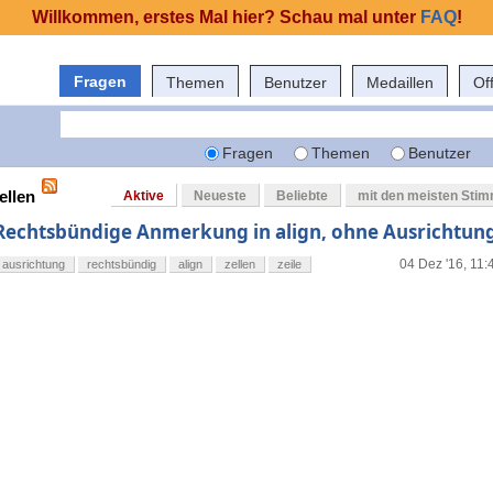
Willkommen, erstes Mal hier? Schau mal unter
FAQ
!
Fragen
Themen
Benutzer
Medaillen
Of
Fragen
Themen
Benutzer
ellen
Aktive
Neueste
Beliebte
mit den meisten Sti
Rechtsbündige Anmerkung in align, ohne Ausrichtun
04 Dez '16, 11:
ausrichtung
rechtsbündig
align
zellen
zeile