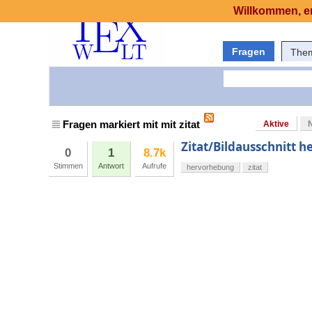
Willkommen, er
Fragen
The
Fragen markiert mit mit zitat
Aktive
Zitat/Bildausschnitt 
0
1
8.7k
Stimmen
Antwort
Aufrufe
hervorhebung
zitat