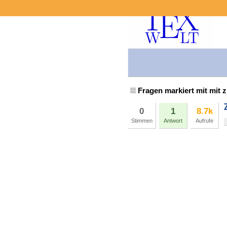
Fragen markiert mit mit z
0
1
8.7k
Stimmen
Antwort
Aufrufe