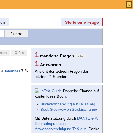
Anmelden
über
FAQ
×
fen
Stelle eine Frage
mmen
Offen
1
markierte Fragen
zitat
1
Antworten
7.3k
54
Johannes
Ansicht der
aktiven
Fragen der
letzten 24 Stunden
Doppelte Chance auf
kostenloses Buch:
Buchverschenkung auf LaTeX.org
Book Giveaway on StackExchange
Mit Unterstützung durch
DANTE e.V.:
Deutschsprachige
Anwendervereinigung TeX e.V.
Danke