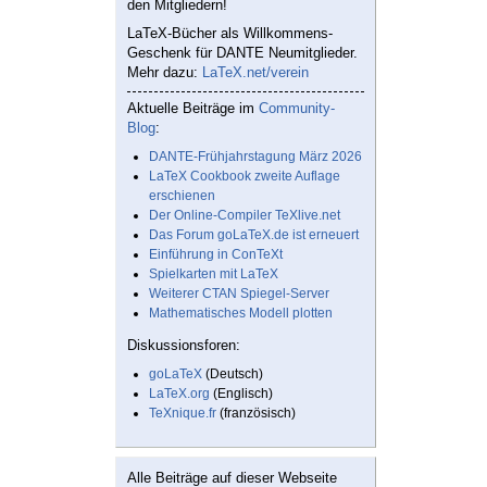
den Mitgliedern!
LaTeX-Bücher als Willkommens-
Geschenk für DANTE Neumitglieder.
Mehr dazu:
LaTeX.net/verein
Aktuelle Beiträge im
Community-
Blog
:
DANTE-Frühjahrstagung März 2026
LaTeX Cookbook zweite Auflage
erschienen
Der Online-Compiler TeXlive.net
Das Forum goLaTeX.de ist erneuert
Einführung in ConTeXt
Spielkarten mit LaTeX
Weiterer CTAN Spiegel-Server
Mathematisches Modell plotten
Diskussionsforen:
goLaTeX
(Deutsch)
LaTeX.org
(Englisch)
TeXnique.fr
(französisch)
Alle Beiträge auf dieser Webseite