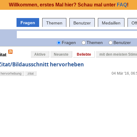
Willkommen, erstes Mal hier? Schau mal unter
FAQ
!
Fragen
Themen
Benutzer
Medaillen
Of
Fragen
Themen
Benutzer
itat
Aktive
Neueste
Beliebte
mit den meisten Sti
Zitat/Bildausschnitt hervorheben
04 Mär '16, 06:
hervorhebung
zitat