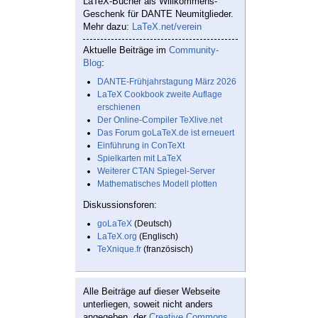
LaTeX-Bücher als Willkommens-
Geschenk für DANTE Neumitglieder.
Mehr dazu:
LaTeX.net/verein
Aktuelle Beiträge im
Community-
Blog
:
DANTE-Frühjahrstagung März 2026
LaTeX Cookbook zweite Auflage
erschienen
Der Online-Compiler TeXlive.net
Das Forum goLaTeX.de ist erneuert
Einführung in ConTeXt
Spielkarten mit LaTeX
Weiterer CTAN Spiegel-Server
Mathematisches Modell plotten
Diskussionsforen:
goLaTeX
(Deutsch)
LaTeX.org
(Englisch)
TeXnique.fr
(französisch)
Alle Beiträge auf dieser Webseite
unterliegen, soweit nicht anders
angegeben, der
Creative Commons