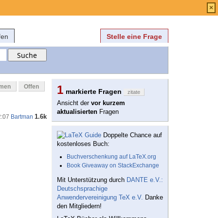
Anmelden
über
FAQ
×
fen
Stelle eine Frage
mmen
Offen
1
markierte Fragen
zitate
Ansicht der
vor kurzem
aktualisierten
Fragen
1.6k
2:07
Bartman
Doppelte Chance auf
kostenloses Buch:
Buchverschenkung auf LaTeX.org
Book Giveaway on StackExchange
Mit Unterstützung durch
DANTE e.V.:
Deutschsprachige
Anwendervereinigung TeX e.V.
Danke
den Mitgliedern!