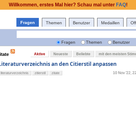
Willkommen, erstes Mal hier? Schau mal unter
FAQ
!
Fragen
Themen
Benutzer
Medaillen
Of
Fragen
Themen
Benutzer
itate
Aktive
Neueste
Beliebte
mit den meisten Sti
Literaturverzeichnis an den Citierstil anpassen
10 Nov '22, 2
literaturverzeichnis
zitierstil
zitate