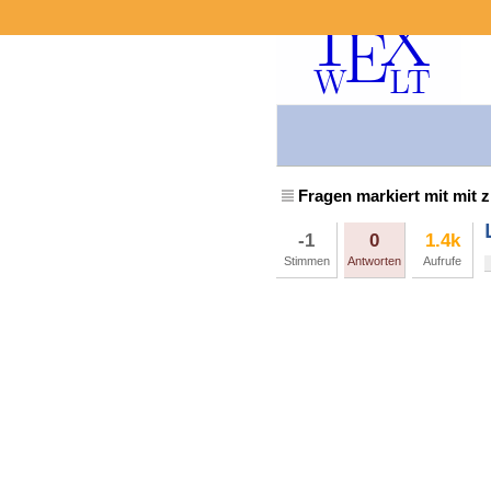
Fragen markiert mit mit z
-1
0
1.4k
Stimmen
Antworten
Aufrufe