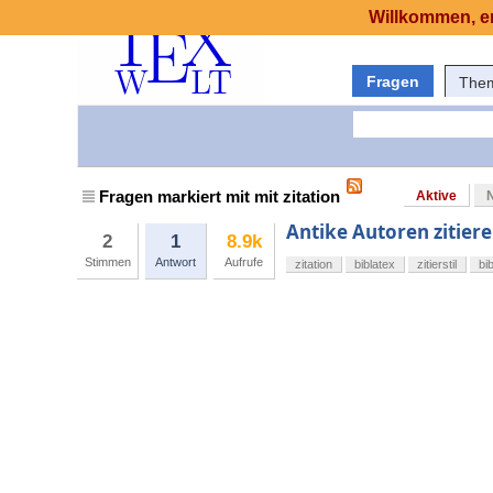
Willkommen, er
Fragen
The
Fragen markiert mit mit zitation
Aktive
Antike Autoren zitiere
2
1
8.9k
Stimmen
Antwort
Aufrufe
zitation
biblatex
zitierstil
bi