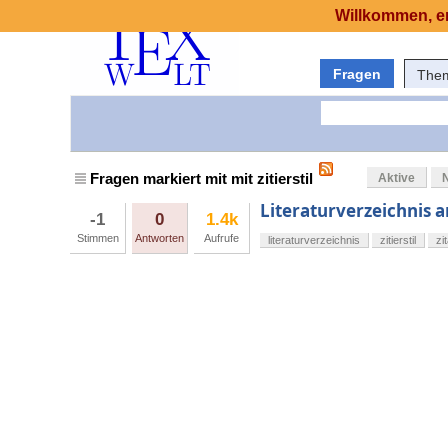
Willkommen, er
Fragen
The
Fragen markiert mit mit zitierstil
Aktive
Literaturverzeichnis a
-1
0
1.4k
Stimmen
Antworten
Aufrufe
literaturverzeichnis
zitierstil
zi