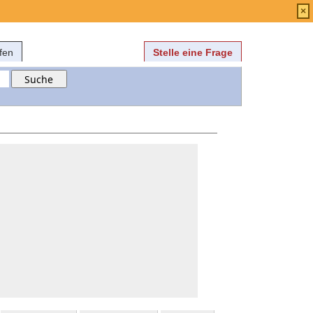
Anmelden
über
FAQ
×
fen
Stelle eine Frage