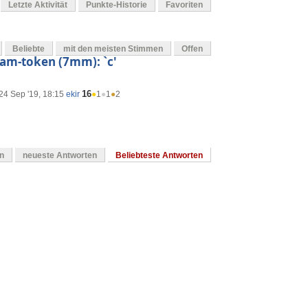
Letzte Aktivität
Punkte-Historie
Favoriten
Beliebte
mit den meisten Stimmen
Offen
ream-token (7mm): `c'
16
24 Sep '19, 18:15
ekir
●
1
●
1
●
2
en
neueste Antworten
Beliebteste Antworten