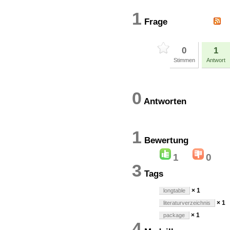
1
Frage
0
1
Stimmen
Antwort
0
Antworten
1
Bewertun
1
0
3
Tags
× 1
longtable
× 1
literaturverzeichnis
× 1
package
4