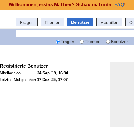
Willkommen, erstes Mal hier? Schau mal unter
FAQ
!
Benutzer
Fragen
Themen
Medaillen
Of
Fragen
Themen
Benutzer
Registrierte Benutzer
Mitglied von
24 Sep '19, 16:34
Letztes Mal gesehen
17 Dez '25, 17:07