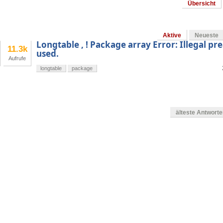
Übersicht
Aktive
Neueste
Longtable , ! Package array Error: Illegal p
11.3k
used.
Aufrufe
longtable
package
älteste Antwort
g