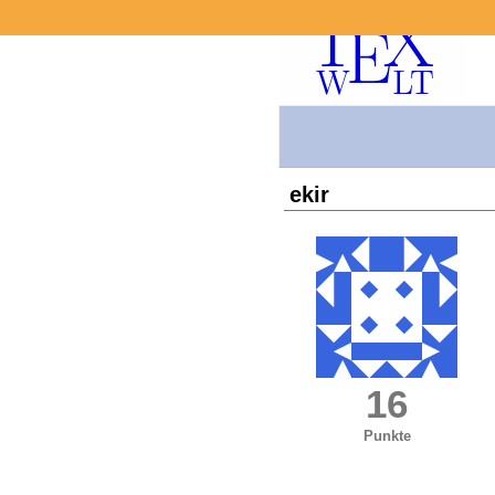
ekir
16
Punkte