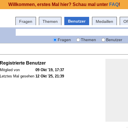
Willkommen, erstes Mal hier? Schau mal unter
FAQ
!
Benutzer
Fragen
Themen
Medaillen
Of
Fragen
Themen
Benutzer
Registrierte Benutzer
Mitglied von
09 Okt '19, 17:37
Letztes Mal gesehen
12 Okt '25, 21:39