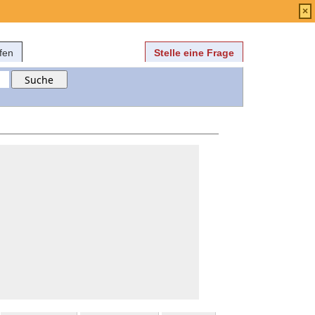
Anmelden
über
FAQ
×
fen
Stelle eine Frage