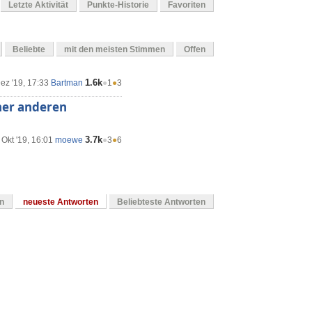
Letzte Aktivität
Punkte-Historie
Favoriten
Beliebte
mit den meisten Stimmen
Offen
1.6k
ez '19, 17:33
Bartman
●
1
●
3
iner anderen
3.7k
 Okt '19, 16:01
moewe
●
3
●
6
en
neueste Antworten
Beliebteste Antworten