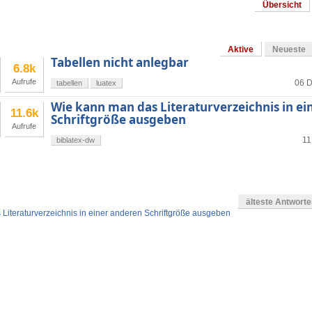
Übersicht
Aktive
Neueste
Tabellen nicht anlegbar
6.8k
Aufrufe
06 D
tabellen
luatex
Wie kann man das Literaturverzeichnis in e
11.6k
Schriftgröße ausgeben
Aufrufe
11
biblatex-dw
älteste Antwort
Literaturverzeichnis in einer anderen Schriftgröße ausgeben
en