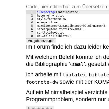
Code, hier editierbar zum Übersetzen:
1
\usepackage
[
safeinputenc, 
2
hyperref = auto, 
3
style=footnote-dw,
4
edsuper=true,
5
maxcitenames=3,maxbibnames=99,minnames=3,
6
safeinputenc,fontsize=small,
7
sortlocale=auto, 
8
url=false
]
{
biblatex
}
Ausgabe erzeugen
Im Forum finde ich dazu leider k
Mit welchem Befehl könnte ich de
die Bibliographie
gesetzt 
\small
Ich arbeite mit
,
lualatex
biblat
sowie mit der KOM
footnote-dw
Auf ein Minimalbeispiel verzichte 
Programmproblem, sondern nur u
biblatex-dw