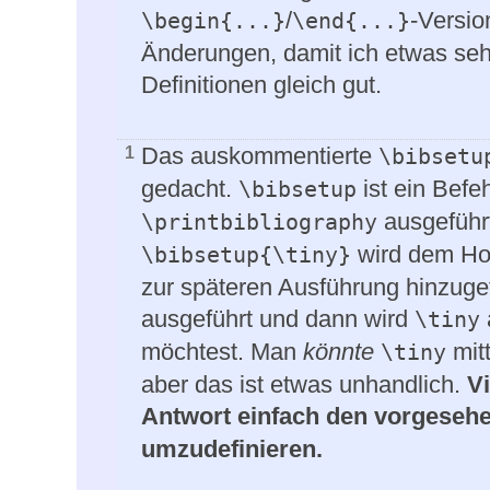
/
-Versio
\begin{...}
\end{...}
Änderungen, damit ich etwas seh
Definitionen gleich gut.
Das auskommentierte
1
\bibsetu
gedacht.
ist ein Befe
\bibsetup
ausgeführt
\printbibliography
wird dem Hoo
\bibsetup{\tiny}
zur späteren Ausführung hinzugef
ausgeführt und dann wird
\tiny
möchtest. Man
könnte
mit
\tiny
aber das ist etwas unhandlich.
Vi
Antwort einfach den vorgeseh
umzudefinieren.