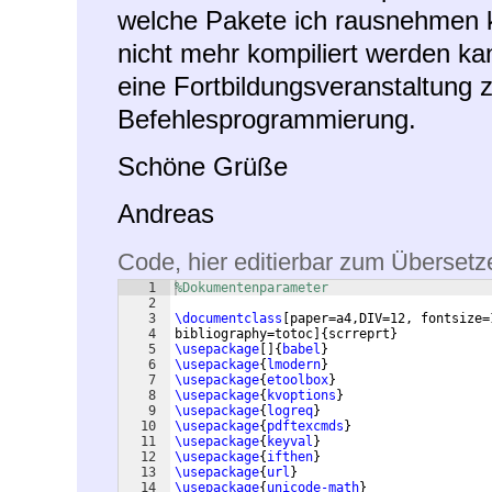
welche Pakete ich rausnehmen 
nicht mehr kompiliert werden kan
eine Fortbildungsveranstaltun
Befehlesprogrammierung.
Schöne Grüße
Andreas
Code, hier editierbar zum Übersetz
1
%Dokumentenparameter
2
3
\documentclass
[
paper=a4,DIV=12, fontsize=
4
bibliography=totoc
]
{
scrreprt
}
5
\usepackage
[
]
{
babel
}
6
\usepackage
{
lmodern
}
7
\usepackage
{
etoolbox
}
8
\usepackage
{
kvoptions
}
9
\usepackage
{
logreq
}
10
\usepackage
{
pdftexcmds
}
11
\usepackage
{
keyval
}
12
\usepackage
{
ifthen
}
13
\usepackage
{
url
}
14
\usepackage
{
unicode-math
}