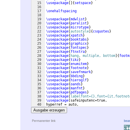
15
\usepackage
[
]
{
setspace
}
16
17
\onehalfspacing
18
19
\usepackage
{
mdwlist
}
20
\usepackage
{
paralist
}
21
\usepackage
{
microtype
}
22
\usepackage
[
autostyle
]
{
csquotes
}
23
\usepackage
{
xpatch
}
24
\usepackage
{
booktabs
}
25
\usepackage
{
graphicx
}
26
\usepackage
{
fontspec
}
27
\usepackage
{
ftnxtra
}
28
\usepackage
[
hang, multiple, bottom
]
{
footm
29
\usepackage
{
tikz
}
30
\usepackage
{
enumitem
}
31
\usepackage
{
footnote
}
32
\usepackage
{
savefnmark
}
33
\usepackage
{
bbding
}
34
\usepackage
{
hieroglf
}
35
\usepackage
{
oands
}
36
\usepackage
{
manfnt
}
37
\usepackage
{
pdfpages
}
38
\usepackage
[
labelfont={},font={it,footnot
39
\usepackage
[
safeinputenc=true, 
40
hyperref = auto, 
41
style=footnote-dw,
Ausgabe erzeugen
Permanenter link
bear