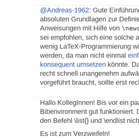
@Andreas-1962
: Gute Einführu
absoluten Grundlagen zur Defini
Anweisungen mit Hilfe von
\new
sei empfohlen, sich eine solche 
wenig LaTeX-Programmierung wird
werden, da man nicht einmal
ein
konsequent umsetzen
könnte. Da
recht schnell unangenehm aufw
vorgeführt braucht, sollte erst rec
Hallo KollegInnen! Bis vor ein p
Bibenvironment gut funktioniert.
den Befehl \list{} und \endlist nic
Es ist zum Verzweifeln!