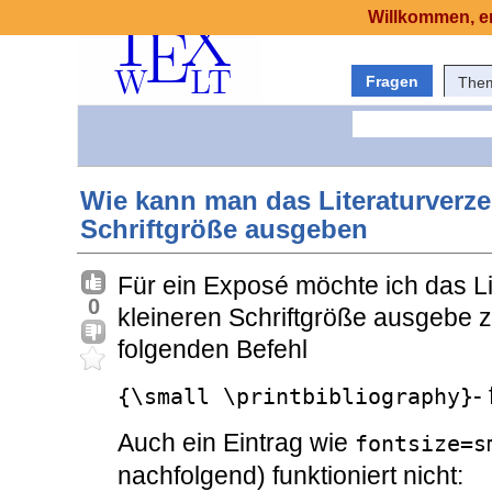
Willkommen, er
Fragen
The
Wie kann man das Literaturverze
Schriftgröße ausgeben
Für ein Exposé möchte ich das Lit
0
kleineren Schriftgröße ausgebe z
folgenden Befehl
-
{\small \printbibliography}
Auch ein Eintrag wie
fontsize=s
nachfolgend) funktioniert nicht: