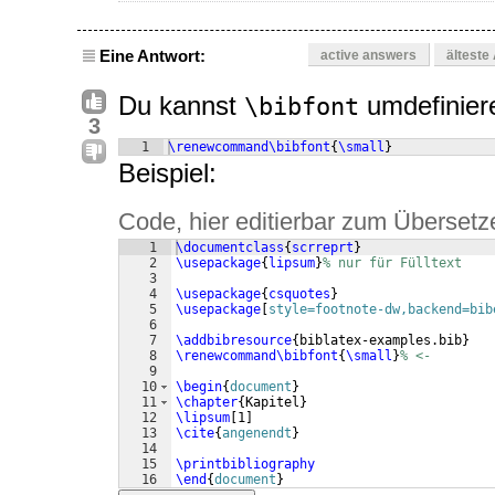
Eine Antwort:
active answers
älteste
Du kannst
umdefinier
\bibfont
3
1
\renewcommand\bibfont
{
\small
}
Beispiel:
Code, hier editierbar zum Übersetz
1
\documentclass
{
scrreprt
}
2
\usepackage
{
lipsum
}
% nur für Fülltext
3
4
\usepackage
{
csquotes
}
5
\usepackage
[
style=footnote-dw,backend=bib
6
7
\addbibresource
{
biblatex-examples.bib
}
8
\renewcommand\bibfont
{
\small
}
% <-
9
10
\begin
{
document
}
11
\chapter
{
Kapitel
}
12
\lipsum
[
1
]
13
\cite
{
angenendt
}
14
15
\printbibliography
16
\end
{
document
}