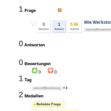
1
Frage
Wie Werksto
0
1
5.8k
Stimmen
Antwort
Aufrufe
werkstoffbezeichnu
0
Antworten
0
Bewertungen
0
0
1
Tag
× 3
werkstoffbezeichnung
2
Medaillen
●
Beliebte Frage