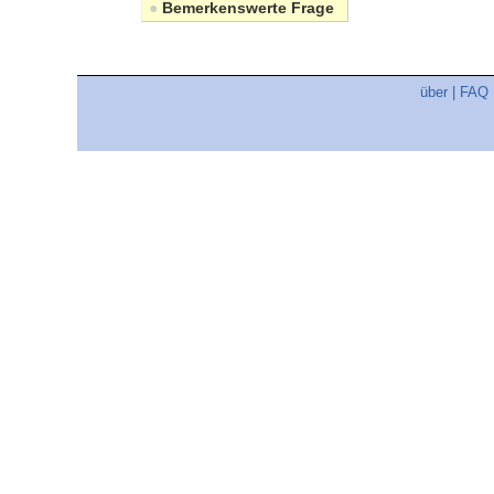
●
Bemerkenswerte Frage
über
|
FAQ