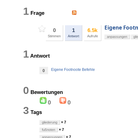
1
Frage
Eigene Footn
0
1
6.5k
Stimmen
Antwort
Aufrufe
anpassungen
gli
1
Antwort
Eigene Footnoote Befehle
0
0
Bewertungen
0
0
3
Tags
× 7
gliederung
× 7
fußnoten
× 7
anpassungen