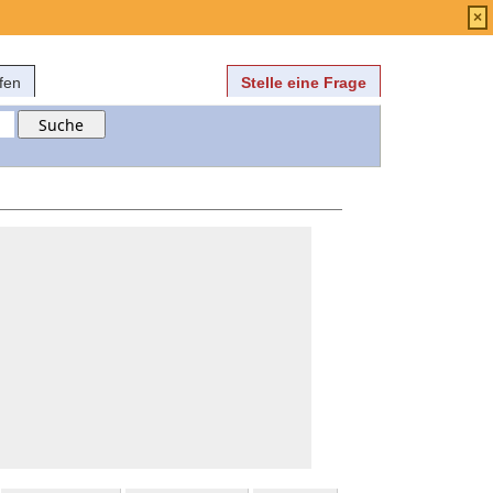
Anmelden
über
FAQ
×
fen
Stelle eine Frage