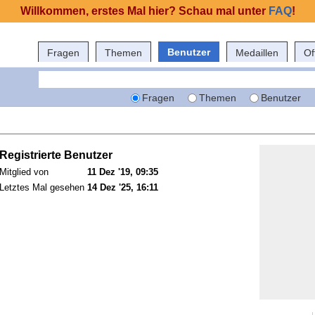
Willkommen, erstes Mal hier? Schau mal unter
FAQ
!
Benutzer
Fragen
Themen
Medaillen
Of
Fragen
Themen
Benutzer
Registrierte Benutzer
Mitglied von
11 Dez '19, 09:35
Letztes Mal gesehen
14 Dez '25, 16:11