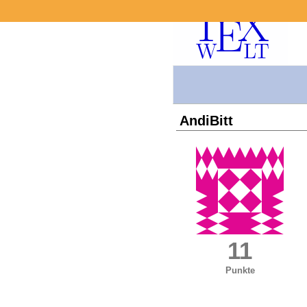
AndiBitt
11
Punkte