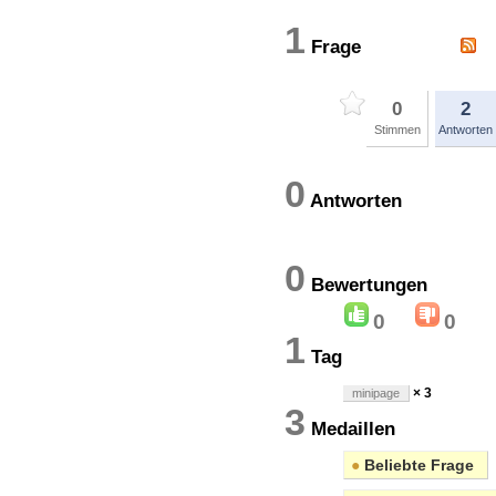
1
Frage
0
2
Stimmen
Antworten
0
Antworten
0
Bewertung
0
0
1
Tag
× 3
minipage
3
Medaillen
●
Beliebte Frage