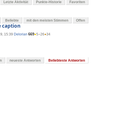
Letzte Aktivität
Punkte-Historie
Favoriten
Beliebte
mit den meisten Stimmen
Offen
 caption
669
19, 15:39
Delorian
●
5
●
26
●
34
en
neueste Antworten
Beliebteste Antworten