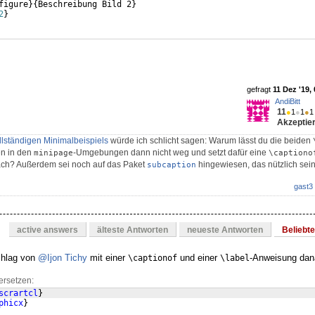
figure
}
{
Beschreibung Bild 2
}
2
}
gefragt
11 Dez '19,
AndiBitt
11
●
1
●
1
●
1
Akzeptier
llständigen Minimalbeispiels
würde ich schlicht sagen: Warum lässt du die beiden
n in den
-Umgebungen dann nicht weg und setzt dafür eine
minipage
\captiono
ch? Außerdem sei noch auf das Paket
hingewiesen, das nützlich sein
subcaption
gast3
active answers
älteste Antworten
neueste Antworten
Beliebt
chlag von
@Ijon Tichy
mit einer
und einer
-Anweisung dan
\captionof
\label
ersetzen:
scrartcl
}
phicx
}