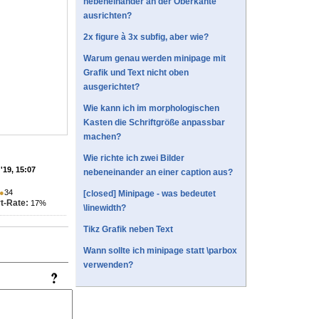
nebeneinander an der Oberkante
ausrichten?
2x figure à 3x subfig, aber wie?
Warum genau werden minipage mit
Grafik und Text nicht oben
ausgerichtet?
Wie kann ich im morphologischen
Kasten die Schriftgröße anpassbar
machen?
Wie richte ich zwei Bilder
'19, 15:07
nebeneinander an einer caption aus?
●
34
[closed] Minipage - was bedeutet
t-Rate:
17%
\linewidth?
Tikz Grafik neben Text
Wann sollte ich minipage statt \parbox
verwenden?