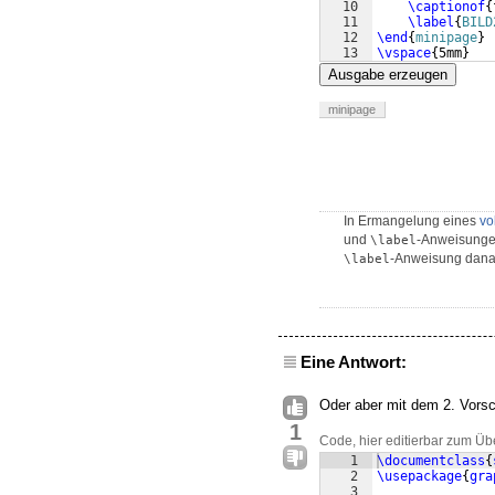
10
\captionof
{
11
\label
{
BILD
12
\end
{
minipage
}
13
\vspace
{
5mm
}
Ausgabe erzeugen
minipage
In Ermangelung eines
vo
und
-Anweisunge
\label
-Anweisung dana
\label
Eine Antwort:
Oder aber mit dem 2. Vors
1
Code, hier editierbar zum Üb
1
\documentclass
{
2
\usepackage
{
gra
3