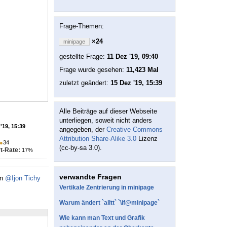
Frage-Themen:
×24
minipage
gestellte Frage:
11 Dez '19, 09:40
Frage wurde gesehen:
11,423 Mal
zuletzt geändert:
15 Dez '19, 15:39
Alle Beiträge auf dieser Webseite
unterliegen, soweit nicht anders
'19, 15:39
angegeben, der
Creative Commons
Attribution Share-Alike 3.0
Lizenz
●
34
(cc-by-sa 3.0).
t-Rate:
17%
verwandte Fragen
on
@Ijon Tichy
Vertikale Zentrierung in minipage
Warum ändert `alltt` `\if@minipage`
Wie kann man Text und Grafik