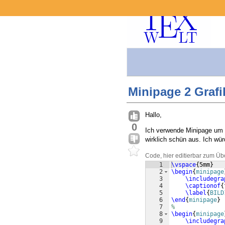
Minipage 2 Grafi
Hallo,
0
Ich verwende Minipage um 2
wirklich schün aus. Ich wür
Code, hier editierbar zum Üb
1
\vspace
{
5mm
}
2
\begin
{
minipage
3
\includegra
4
\captionof
{
5
\label
{
BILD
6
\end
{
minipage
}
7
%   
8
\begin
{
minipage
9
\includegra