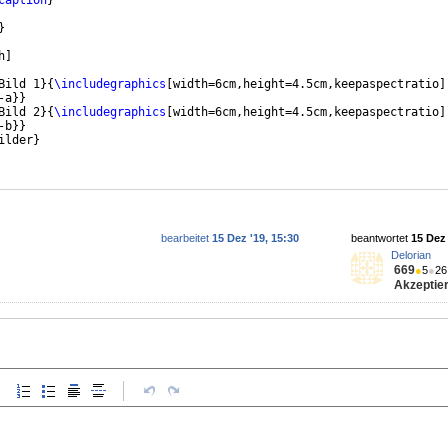
caption
}
}
h
]
Bild 1
}
{
\includegraphics
[
width=6cm,height=4.5cm,keepaspectratio
]
-a
}}
Bild 2
}
{
\includegraphics
[
width=6cm,height=4.5cm,keepaspectratio
]
-b
}}
ilder
}
bearbeitet
15 Dez '19, 15:30
beantwortet
15 Dez 
Delorian
669
●
5
●
26
Akzeptier