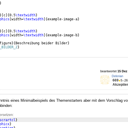
}
}
[
c
]
{
0.5
\textwidth
}
phics
[
width=
\textwidth
]
{
example-image-a
}
}
[
c
]
{
0.5
\textwidth
}
phics
[
width=
\textwidth
]
{
example-image-b
}
figure
}
{
Beschreibung beider Bilder
}
_BILDER_2
}
beantwortet
15 Dez 
Delorian
669
●
5
●
26
Akzeptier
nntnis eines Minimalbeispiels des Themenstarters aber mit dem Vorschlag v
binden:
ersetzen:
scrartcl
}
phicx
}