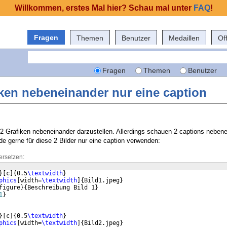
Willkommen, erstes Mal hier? Schau mal unter
FAQ
!
Fragen
Themen
Benutzer
Medaillen
Of
Fragen
Themen
Benutzer
ken nebeneinander nur eine caption
 Grafiken nebeneinander darzustellen. Allerdings schauen 2 captions nebene
de gerne für diese 2 Bilder nur eine caption verwenden:
ersetzen:
}
[
c
]
{
0.5
\textwidth
}
phics
[
width=
\textwidth
]
{
Bild1.jpeg
}
figure
}
{
Beschreibung Bild 1
}
1
}
}
[
c
]
{
0.5
\textwidth
}
phics
[
width=
\textwidth
]
{
Bild2.jpeg
}