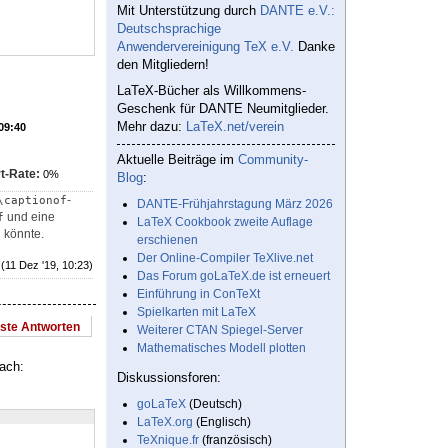
Mit Unterstützung durch
DANTE e.V.:
Deutschsprachige
Anwendervereinigung TeX e.V.
Danke
den Mitgliedern!
LaTeX-Bücher als Willkommens-
Geschenk für DANTE Neumitglieder.
Mehr dazu:
LaTeX.net/verein
 09:40
Aktuelle Beiträge im
Community-
t-Rate:
0%
Blog
:
-
\captionof
DANTE-Frühjahrstagung März 2026
und eine
f
LaTeX Cookbook zweite Auflage
 könnte.
erschienen
Der Online-Compiler TeXlive.net
(11 Dez '19, 10:23)
Das Forum goLaTeX.de ist erneuert
Einführung in ConTeXt
Spielkarten mit LaTeX
este Antworten
Weiterer CTAN Spiegel-Server
Mathematisches Modell plotten
ach:
Diskussionsforen:
goLaTeX
(Deutsch)
LaTeX.org
(Englisch)
TeXnique.fr
(französisch)