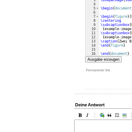
3
\usepackage
{
sub
4
5
\begin
{
document
6
7
\begin
{
figure
}
[
8
\centering
9
\subcaptionbox
{
10
{
example-image
11
\subcaptionbox
{
12
{
example-image
13
\caption
{
Zwei B
14
\end
{
figure
}
15
16
\end
{
document
}
Ausgabe erzeugen
Permanenter link
Deine Antwort