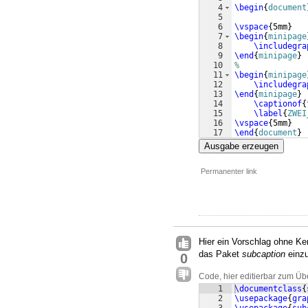
4
\begin
{
document
5
6
\vspace
{
5mm
}
7
\begin
{
minipage
8
\includegra
9
\end
{
minipage
}
10
%
11
\begin
{
minipage
12
\includegra
13
\end
{
minipage
}
14
\captionof
{
15
\label
{
ZWEI
16
\vspace
{
5mm
}
17
\end
{
document
}
Ausgabe erzeugen
Permanenter link
Hier ein Vorschlag ohne Ke
das Paket
subcaption
einzu
0
Code, hier editierbar zum Üb
1
\documentclass
{
2
\usepackage
{
gra