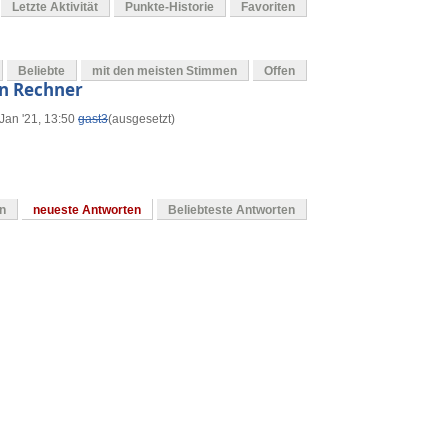
Letzte Aktivität
Punkte-Historie
Favoriten
Beliebte
mit den meisten Stimmen
Offen
en Rechner
Jan '21, 13:50
gast3
(ausgesetzt)
en
neueste Antworten
Beliebteste Antworten