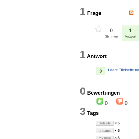
1
Frage
0
1
Stimmen
Antwort
1
Antwort
Leere Titelseite 
0
0
Bewertung
0
0
3
Tags
× 6
titelseite
× 6
updates
× 6
texshop