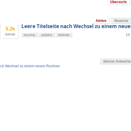
Übersicht
Aktive
Neueste
Leere Titelseite nach Wechsel zu einem neu
5.2k
Aufrufe
10 
texshop
updates
titelseite
älteste Antwort
nach Wechsel zu einem neuen Rechner
en