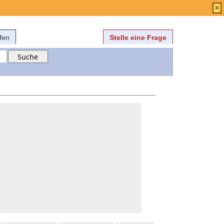
Anmelden
über
FAQ
×
fen
Stelle eine Frage