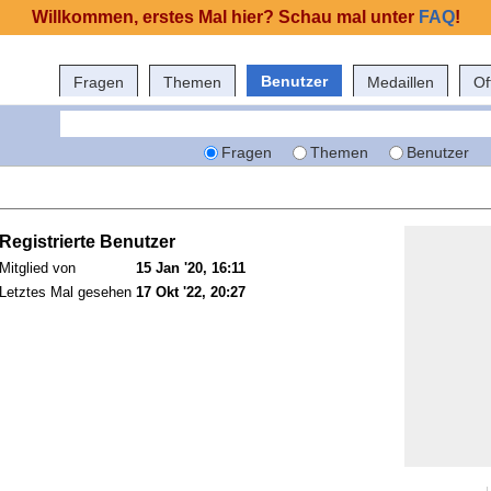
Willkommen, erstes Mal hier? Schau mal unter
FAQ
!
Benutzer
Fragen
Themen
Medaillen
Of
Fragen
Themen
Benutzer
Registrierte Benutzer
Mitglied von
15 Jan '20, 16:11
Letztes Mal gesehen
17 Okt '22, 20:27