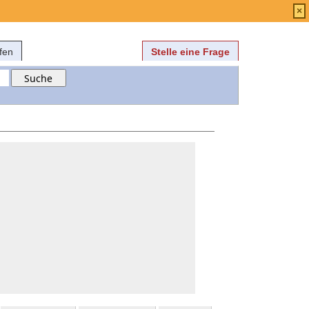
Anmelden
über
FAQ
×
fen
Stelle eine Frage