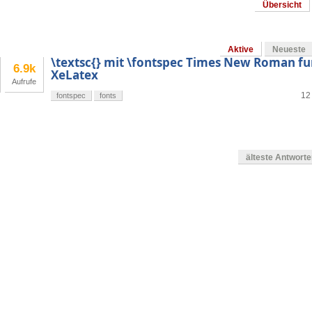
Übersicht
Aktive
Neueste
\textsc{} mit \fontspec Times New Roman fun
6.9k
XeLatex
Aufrufe
12
fontspec
fonts
älteste Antwort
en