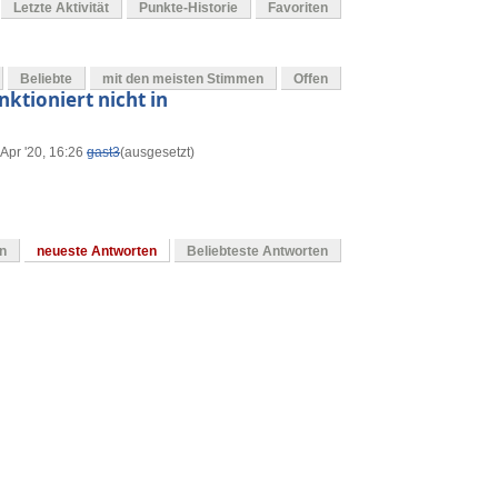
Letzte Aktivität
Punkte-Historie
Favoriten
Beliebte
mit den meisten Stimmen
Offen
ktioniert nicht in
 Apr '20, 16:26
gast3
(ausgesetzt)
en
neueste Antworten
Beliebteste Antworten