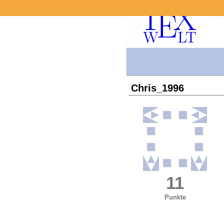
Chris_1996
11
Punkte