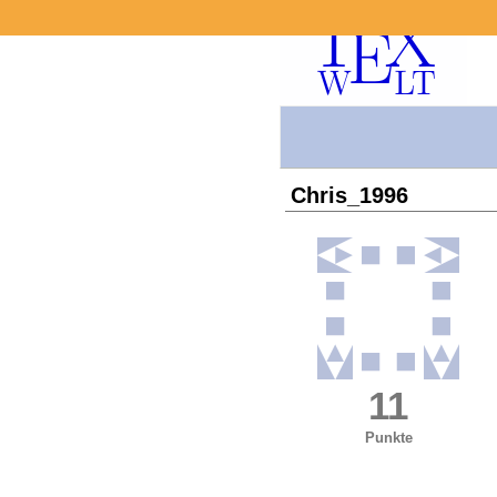
Chris_1996
11
Punkte