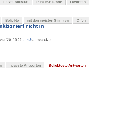
Letzte Aktivität
Punkte-Historie
Favoriten
Beliebte
mit den meisten Stimmen
Offen
ktioniert nicht in
 Apr '20, 16:26
gast3
(ausgesetzt)
en
neueste Antworten
Beliebteste Antworten