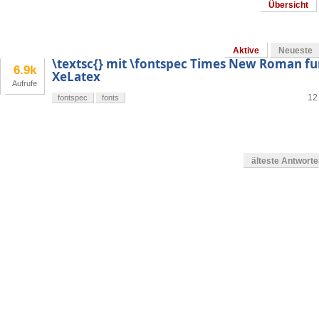
Übersicht
Aktive
Neueste
\textsc{} mit \fontspec Times New Roman fun
6.9k
XeLatex
Aufrufe
12
fontspec
fonts
älteste Antwort
en