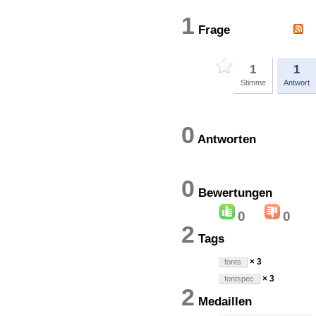
1
Frage
1
1
Stimme
Antwort
0
Antworten
0
Bewertung
0
0
2
Tags
× 3
fonts
× 3
fontspec
2
Medaillen