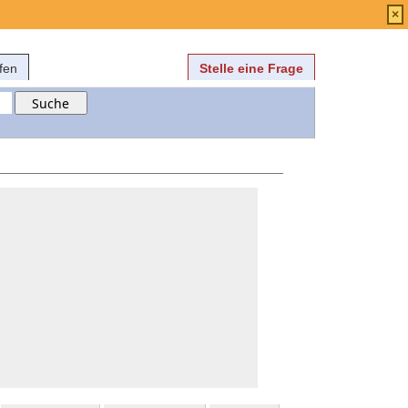
Anmelden
über
FAQ
×
fen
Stelle eine Frage