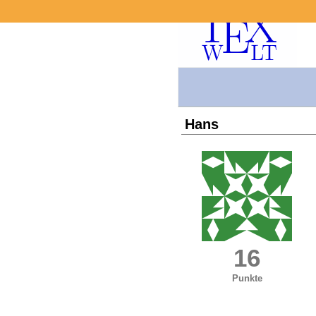
Hans
16
Punkte