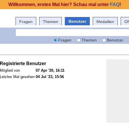
Willkommen, erstes Mal hier? Schau mal unter
FAQ
!
Benutzer
Fragen
Themen
Medaillen
Of
Fragen
Themen
Benutzer
Registrierte Benutzer
Mitglied von
07 Apr '20, 16:11
Letztes Mal gesehen
04 Jul '23, 15:56