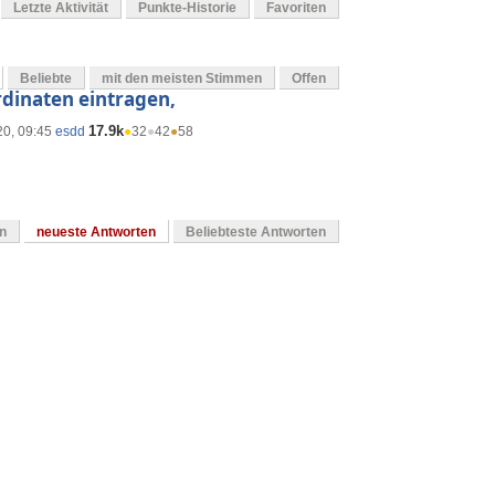
Letzte Aktivität
Punkte-Historie
Favoriten
Beliebte
mit den meisten Stimmen
Offen
rdinaten eintragen,
17.9k
20, 09:45
esdd
●
32
●
42
●
58
en
neueste Antworten
Beliebteste Antworten