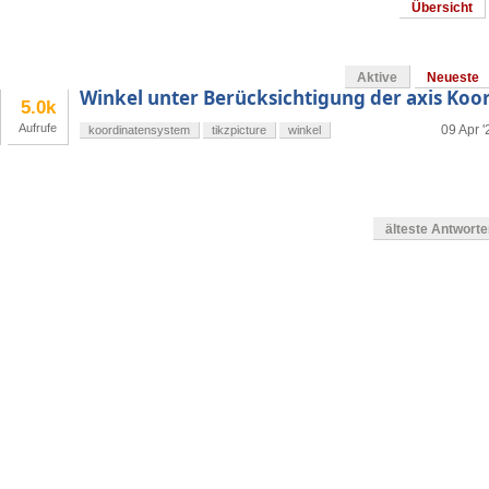
Übersicht
Aktive
Neueste
Winkel unter Berücksichtigung der axis Koo
5.0k
Aufrufe
09 Apr '
koordinatensystem
tikzpicture
winkel
älteste Antwort
g