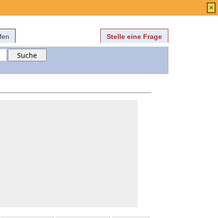
Anmelden
über
FAQ
×
fen
Stelle eine Frage