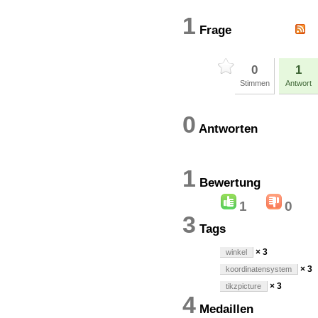
1
Frage
0
1
Stimmen
Antwort
0
Antworten
1
Bewertun
1
0
3
Tags
× 3
winkel
× 3
koordinatensystem
× 3
tikzpicture
4
Medaillen