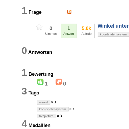
1
Frage
Winkel unter
0
1
5.0k
Stimmen
Antwort
Aufrufe
koordinatensystem
0
Antworten
1
Bewertung
1
0
3
Tags
× 3
winkel
× 3
koordinatensystem
× 3
tikzpicture
4
Medaillen