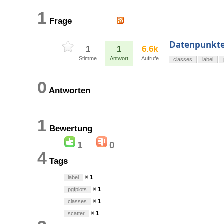
1
Frage
Datenpunkte
1
1
6.6k
Stimme
Antwort
Aufrufe
classes
label
0
Antworten
1
Bewertung
1
0
4
Tags
× 1
label
× 1
pgfplots
× 1
classes
× 1
scatter